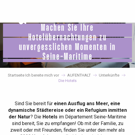
Aller
au
contenu
principal
Machen Sie Ihre
Hotelübernachtungen zu
unvergesslichen Momenten in
Seine-Maritime
Startseite Ich bereite mich vor
AUFENTHALT
Unterkünfte
Die Hotels
Sind Sie bereit für
einen Ausflug ans Meer, eine
dynamische Städtereise oder ein Refugium inmitten
der Natur
? Die
Hotels
im Département Seine-Maritime
sind bereit, Sie zu empfangen! Ob mit der Familie, zu
zweit oder mit Freunden, finden Sie unter den mehr als