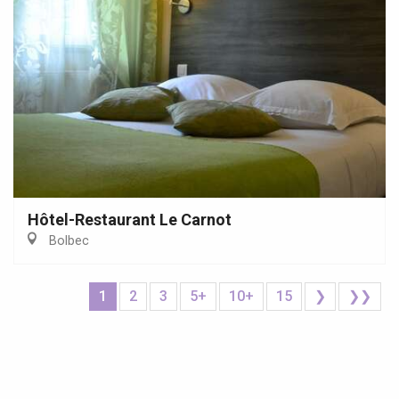
Hôtel-Restaurant Le Carnot
Bolbec
1
2
3
5+
10+
15
❯
❯❯