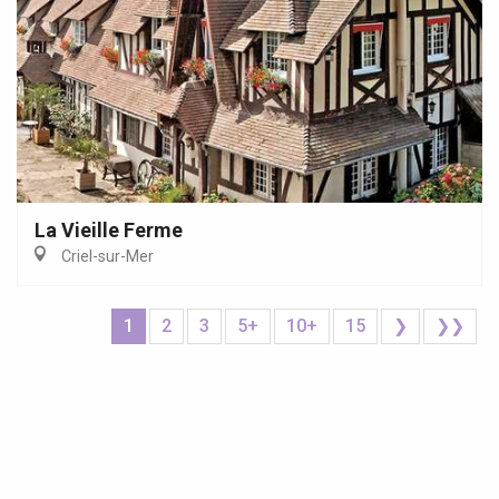
La Vieille Ferme
Criel-sur-Mer
1
2
3
5+
10+
15
❯
❯❯