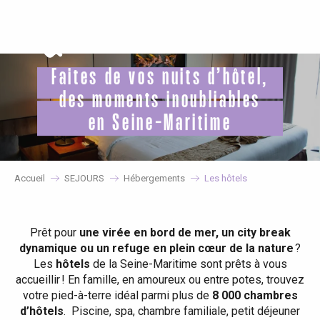
Aller
au
contenu
principal
Faites de vos nuits d’hôtel,
des moments inoubliables
en Seine-Maritime
Accueil
SEJOURS
Hébergements
Les hôtels
Prêt pour
une virée en bord de mer, un city break
dynamique ou un refuge en plein cœur de la nature
?
Les
hôtels
de la Seine-Maritime sont prêts à vous
accueillir ! En famille, en amoureux ou entre potes, trouvez
votre pied-à-terre idéal parmi plus de
8 000 chambres
d’hôtels
. Piscine, spa, chambre familiale, petit déjeuner