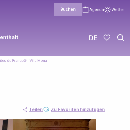
Buchen
Agenda
Wetter
enthalt
DE
Such
Voir les favor
îtes de France® - Villa Mona
Ajouter aux favoris
Teilen
Zu Favoriten hinzufügen