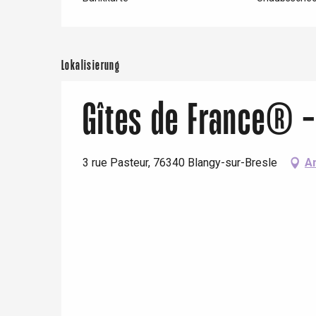
Lokalisierung
Gîtes de France® -
3 rue Pasteur, 76340 Blangy-sur-Bresle
A
 &
alt