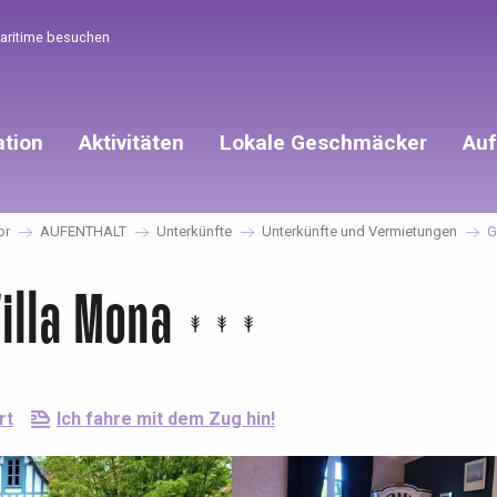
Maritime besuchen
ation
Aktivitäten
Lokale Geschmäcker
Auf
or
AUFENTHALT
Unterkünfte
Unterkünfte und Vermietungen
G
illa Mona
rt
Ich fahre mit dem Zug hin!