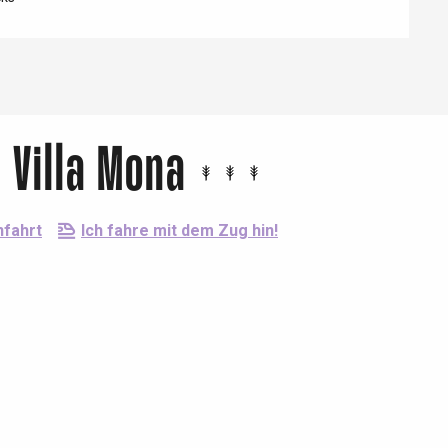
 Villa Mona
nfahrt
Ich fahre mit dem Zug hin!