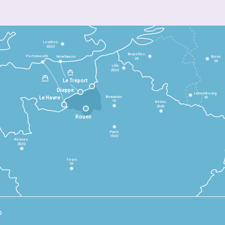
Londres
3h30
Bruxelles
Portsmouth
Newhaven
Bonn
3h
5h
Lille
2h30
Le Tréport
Dieppe
Luxembourg
Beauvais
4h
Le Havre
1h
Reims
2h45
Rouen
Paris
1h30
Rennes
2h30
Tours
3h
p