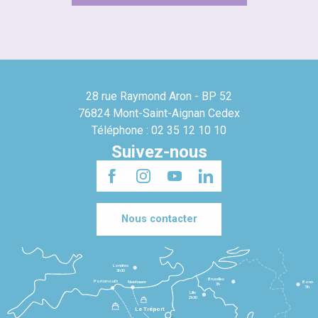
28 rue Raymond Aron - BP 52
76824 Mont-Saint-Aignan Cedex
Téléphone : 02 35 12 10 10
Suivez-nous
Nous contacter
Londres
3h30
Bruxelles
Portsmouth
Newhaven
Bonn
3h
5h
Lille
2h30
Le Tréport