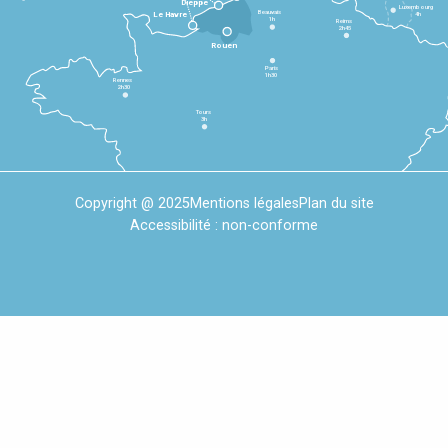
Dieppe
Luxembourg
Beauvais
4h
Le Havre
1h
Reims
2h45
Rouen
Paris
1h30
Rennes
2h30
Tours
3h
Copyright @ 2025
Mentions légales
Plan du site
Accessibilité : non-conforme