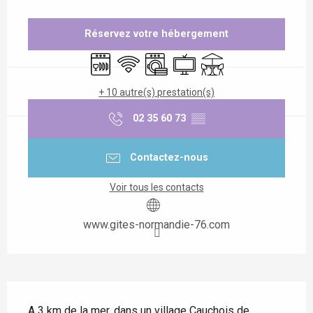
Ouverture et coordonnées
Réservez votre hébergement
Lave vaisselle
WiFi
Lave linge
Télévision
Terrasse
+ 10 autre(s) prestation(s)
02 35 60 73
▒▒
Contactez-nous
Voir tous les contacts
www.gites-normandie-76.com
Description
A 3 km de la mer, dans un village Cauchois de 