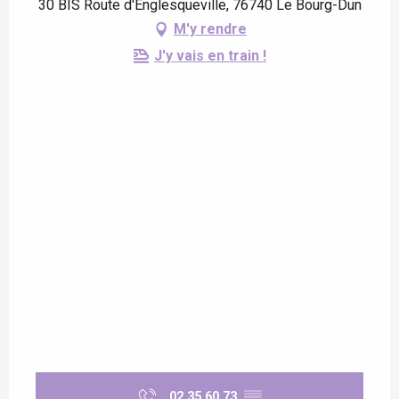
30 BIS Route d'Englesqueville, 76740 Le Bourg-Dun
M'y rendre
J'y vais en train !
02 35 60 73
▒▒