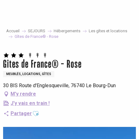
Aller
au
contenu
principal
Accueil
SEJOURS
Hébergements
Les gîtes et locations
Gîtes de France® - Rose
Gîtes de France® - Rose
MEUBLÉS, LOCATIONS, GÎTES
30 BIS Route d'Englesqueville, 76740 Le Bourg-Dun
M'y rendre
J'y vais en train !
Ajouter aux favoris
Partager