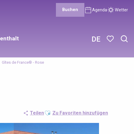
Buchen
Agenda
Wetter
enthalt
DE
Such
Voir les favor
Gîtes de France® - Rose
Ajouter aux favoris
Teilen
Zu Favoriten hinzufügen