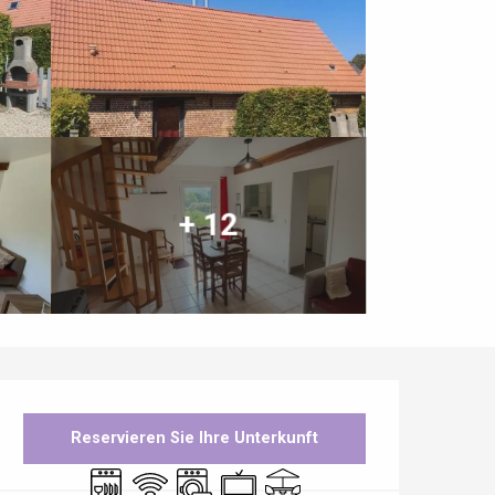
+ 12
Öffnungszeiten & Kontaktdaten
Reservieren Sie Ihre Unterkunft
Geschirrspülmaschine
Wi-Fi
Waschmaschine
Fernsehen
Terrasse