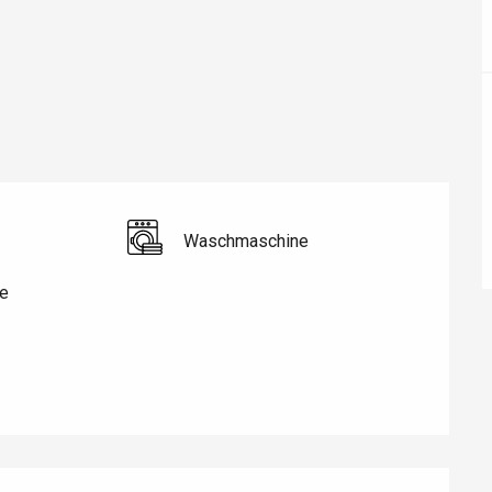
Waschmaschine
e
éport
Lille 2h30
ur-Bresle