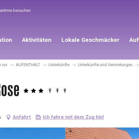
Maritime besuchen
ation
Aktivitäten
Lokale Geschmäcker
Auf
h vor
AUFENTHALT
Unterkünfte
Unterkünfte und Vermietungen
Rose
n
Anfahrt
Ich fahre mit dem Zug hin!