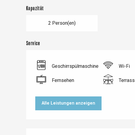
Kapazität
2 Person(en)
Service
Geschirrspülmaschine
Wi-Fi
Fernsehen
Terrass
Le Tr
Eu
Alle Leistungen anzeigen
Criel-sur-Mer
Blangy-s