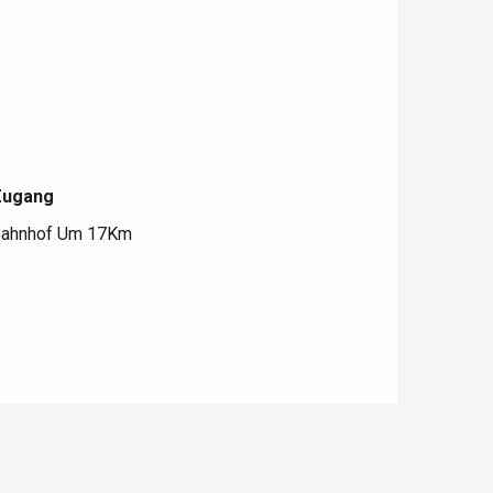
Zugang
Zugang
ahnhof Um 17Km