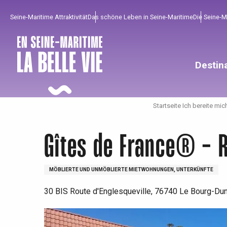
Aller
Seine-Maritime Attraktivität
Das schöne Leben in Seine-Maritime
Die Seine-
au
contenu
principal
Destin
Startseite Ich bereite mic
Gîtes de France® - 
MÖBLIERTE UND UNMÖBLIERTE MIETWOHNUNGEN, UNTERKÜNFTE
30 BIS Route d'Englesqueville, 76740 Le Bourg-Du
Um zu profitieren
Unumgänglich
Gut aus der Heimat !