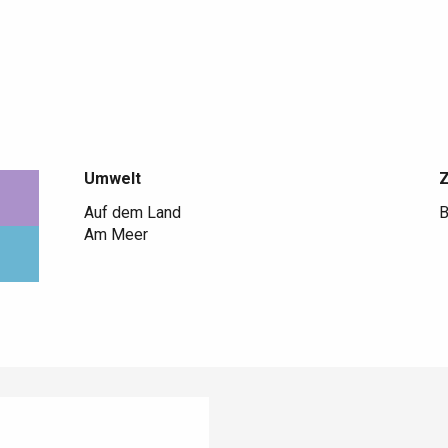
Umwelt
Umwelt
Auf dem Land
B
Am Meer