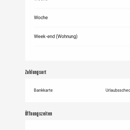
Woche
Week-end (Wohnung)
Zahlungsart
Bankkarte
Urlaubssche
 &
alt
Öffnungszeiten