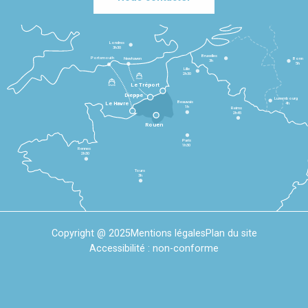
Londres
3h30
Bruxelles
Portsmouth
Newhaven
Bonn
3h
5h
Lille
2h30
Le Tréport
Dieppe
Luxembourg
Beauvais
4h
Le Havre
1h
Reims
2h45
Rouen
Paris
1h30
Rennes
2h30
Tours
3h
Copyright @ 2025
Mentions légales
Plan du site
Accessibilité : non-conforme