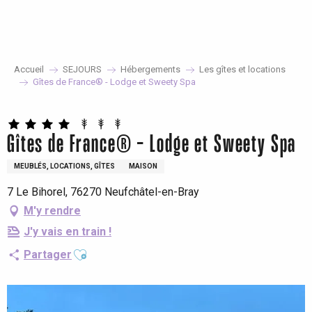
Aller
au
contenu
principal
Accueil
SEJOURS
Hébergements
Les gîtes et locations
Gîtes de France® - Lodge et Sweety Spa
Gîtes de France® - Lodge et Sweety Spa
MEUBLÉS, LOCATIONS, GÎTES
MAISON
7 Le Bihorel, 76270 Neufchâtel-en-Bray
M'y rendre
J'y vais en train !
Ajouter aux favoris
Partager