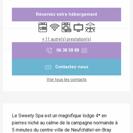
Ouverture et coordonnées
Réservez votre hébergement
Lave vaisselle
WiFi
Lave linge
Télévision
Terrasse
+ 11 autre(s) prestation(s)
06 38 58 88
▒▒
Contactez-nous
Voir tous les contacts
Description
Le Sweety Spa est un magnifique lodge 4* en 
pierres niché au calme de la campagne normande à 
5 minutes du centre-ville de Neufchâtel-en-Bray. 