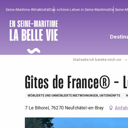
Aller
Seine-Maritime Attraktivität
Das schöne Leben in Seine-Maritime
Die Seine-
au
contenu
principal
Destin
Startseite Ich bereite mich vor
Gîtes de France® - 
MÖBLIERTE UND UNMÖBLIERTE MIETWOHNUNGEN, UNTERKÜNFTE
H
7 Le Bihorel, 76270 Neufchâtel-en-Bray
Anfah
Um zu profitieren
Unumgänglich
Gut aus der Heimat !