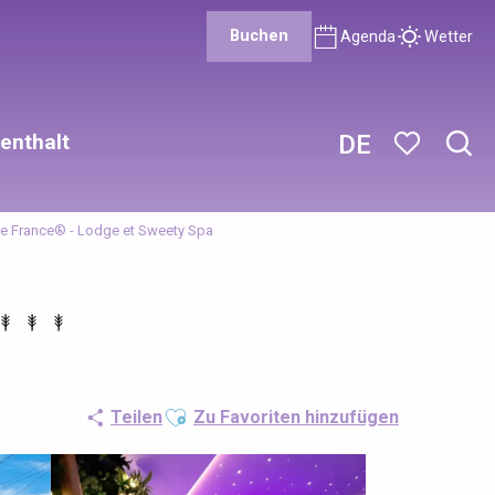
Buchen
Agenda
Wetter
enthalt
DE
Such
Voir les favor
de France® - Lodge et Sweety Spa
Ajouter aux favoris
Teilen
Zu Favoriten hinzufügen