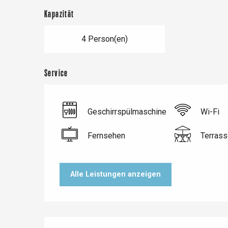
Kapazität
4 Person(en)
Service
Geschirrspülmaschine
Wi-Fi
Le Tr
Fernsehen
Terrass
Eu
Alle Leistungen anzeigen
Criel-sur-Mer
Blangy-s
Dieppe
Offranville