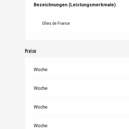
Leistungensmöglichkeiten
Bezeichnungen (Leistungsmerkmale)
Bezeichnungen (Leistungsmerkmale)
t-Valery-en-Caux
er
Gîtes de France
e
Neufchâtel-en-Bray
Doudeville
Val-de-Scie
Preise
etot
Forges-les-
Clères
Woche
Buchy
en-Seine
Woche
Duclair
Rouen
Woche
Woche