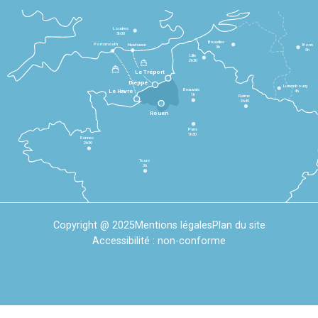
Londres
3h30
Bruxelles
Portsmouth
Newhaven
Bonn
3h
5h
Lille
2h30
Le Tréport
Dieppe
Luxembourg
Beauvais
4h
Le Havre
1h
Reims
2h45
Rouen
Paris
1h30
Rennes
2h30
Tours
3h
Copyright @ 2025
Mentions légales
Plan du site
Accessibilité : non-conforme