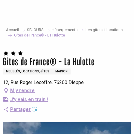
Aller
au
contenu
principal
Accueil
SEJOURS
Hébergements
Les gîtes et locations
Gîtes de France® - La Hulotte
Gîtes de France® - La Hulotte
MEUBLÉS, LOCATIONS, GÎTES
MAISON
12, Rue Roger Lecoffre, 76200 Dieppe
M'y rendre
J'y vais en train !
Ajouter aux favoris
Partager