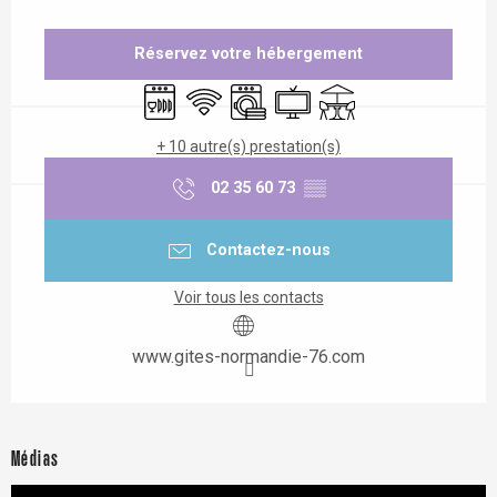
Ouverture et coordonnées
Réservez votre hébergement
Lave vaisselle
WiFi
Lave linge
Télévision
Terrasse
+ 10 autre(s) prestation(s)
02 35 60 73
▒▒
Contactez-nous
Voir tous les contacts
www.gites-normandie-76.com
Médias