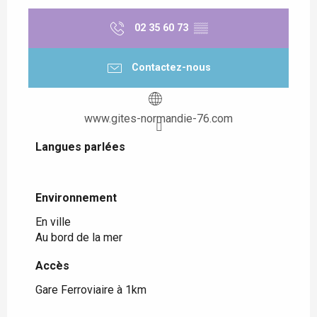
02 35 60 73
▒▒
Contactez-nous
www.gites-normandie-76.com
Langues parlées
Langues parlées
Environnement
Environnement
En ville
Au bord de la mer
Accès
Accès
Gare Ferroviaire à 1km