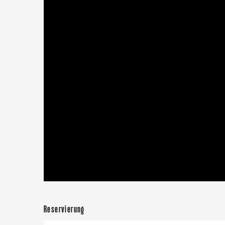
Le Tr
Eu
Criel-sur-Mer
Reservierung
Blangy-s