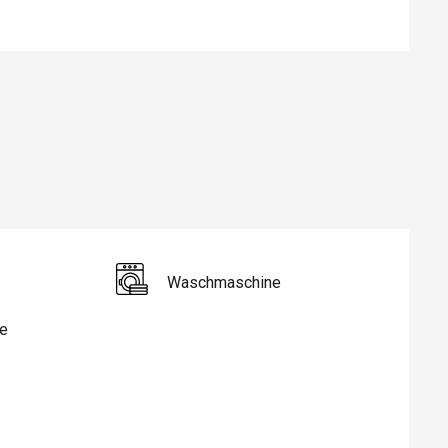
Eaux
Waschmaschine
e