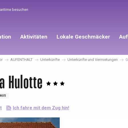
Maritime besuchen
ation
Aktivitäten
Lokale Geschmäcker
Auf
or
AUFENTHALT
Unterkünfte
Unterkünfte und Vermietungen
G
a Hulotte
AUS
t
Ich fahre mit dem Zug hin!