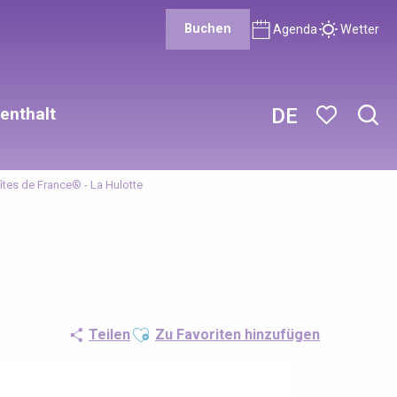
Buchen
Agenda
Wetter
enthalt
DE
Such
Voir les favor
îtes de France® - La Hulotte
Ajouter aux favoris
Teilen
Zu Favoriten hinzufügen