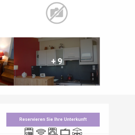
+ 9
Öffnungszeiten & Kontaktdaten
Reservieren Sie Ihre Unterkunft
Geschirrspülmaschine
Wi-Fi
Waschmaschine
Fernsehen
Terrasse