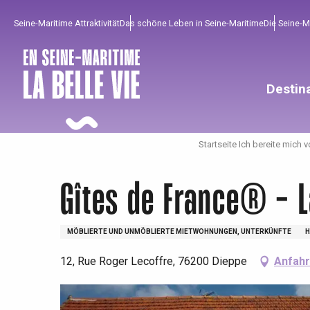
Aller
Seine-Maritime Attraktivität
Das schöne Leben in Seine-Maritime
Die Seine-
au
contenu
principal
Destin
Startseite Ich bereite mich v
Gîtes de France® - L
MÖBLIERTE UND UNMÖBLIERTE MIETWOHNUNGEN, UNTERKÜNFTE
H
12, Rue Roger Lecoffre, 76200 Dieppe
Anfahr
Um zu profitieren
Unumgänglich
Gut aus der Heimat !