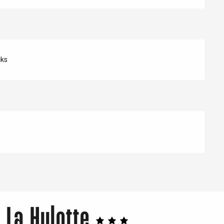
cks
 La Hulotte