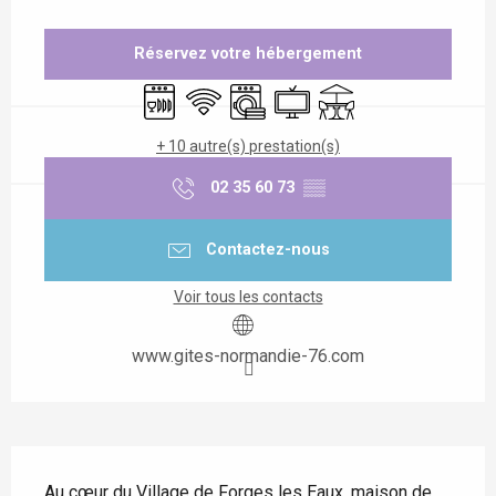
Ouverture et coordonnées
Réservez votre hébergement
Lave vaisselle
WiFi
Lave linge
Télévision
Terrasse
+ 10 autre(s) prestation(s)
02 35 60 73
▒▒
Contactez-nous
Voir tous les contacts
www.gites-normandie-76.com
Description
Au cœur du Village de Forges les Eaux, maison de 