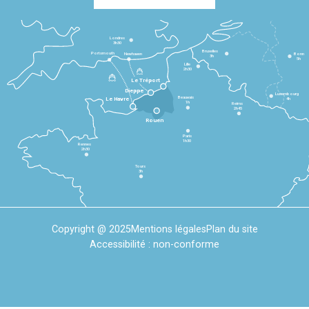
Londres
3h30
Bruxelles
Portsmouth
Newhaven
Bonn
3h
5h
Lille
2h30
Le Tréport
Dieppe
Luxembourg
Beauvais
4h
Le Havre
1h
Reims
2h45
Rouen
Paris
1h30
Rennes
2h30
Tours
3h
Copyright @ 2025
Mentions légales
Plan du site
Accessibilité : non-conforme