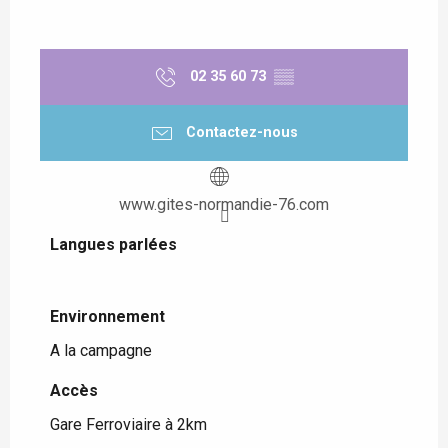
02 35 60 73
▒▒
Contactez-nous
www.gites-normandie-76.com
Langues parlées
Langues parlées
Environnement
Environnement
A la campagne
Accès
Accès
Gare Ferroviaire à 2km