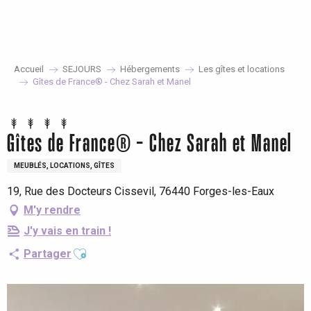
Aller
au
contenu
principal
Accueil
SEJOURS
Hébergements
Les gîtes et locations
Gîtes de France® - Chez Sarah et Manel
Gîtes de France® - Chez Sarah et Manel
MEUBLÉS, LOCATIONS, GÎTES
19, Rue des Docteurs Cissevil, 76440 Forges-les-Eaux
M'y rendre
J'y vais en train !
Ajouter aux favoris
Partager