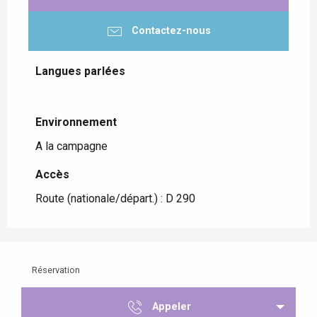
Contactez-nous
Langues parlées
Langues parlées
Environnement
Environnement
A la campagne
Accès
Accès
Route (nationale/départ.) : D 290
Réservation
Appeler