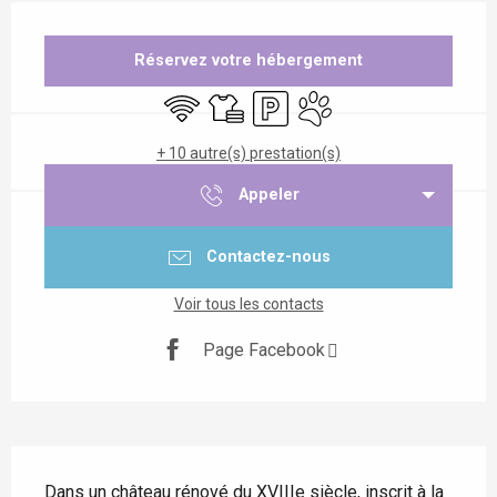
Ouverture et coordonnées
Réservez votre hébergement
WiFi
Draps et linge
Parking
Animaux acceptés
+ 10 autre(s) prestation(s)
Appeler
Contactez-nous
Voir tous les contacts
Page Facebook
Description
Dans un château rénové du XVIIIe siècle, inscrit à la 