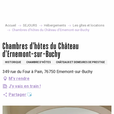
Aller
au
contenu
principal
Accueil
SEJOURS
Hébergements
Les gîtes et locations
Chambres d'hôtes du Château d'Ernemont-sur-Buchy
Chambres d'hôtes du Château
d'Ernemont-sur-Buchy
HISTORIQUE
CHAMBRE D'HÔTES
CHÂTEAUX ET DEMEURES DE PRESTIGE
349 rue du Four à Pain, 76750 Ernemont-sur-Buchy
M'y rendre
J'y vais en train !
Ajouter aux favoris
Partager