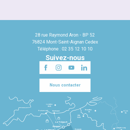
28 rue Raymond Aron - BP 52
76824 Mont-Saint-Aignan Cedex
Téléphone : 02 35 12 10 10
Suivez-nous
Nous contacter
Londres
3h30
Bruxelles
Portsmouth
Newhaven
Bonn
3h
5h
Lille
2h30
Le Tréport
Dieppe
Luxembourg
Beauvais
4h
Le Havre