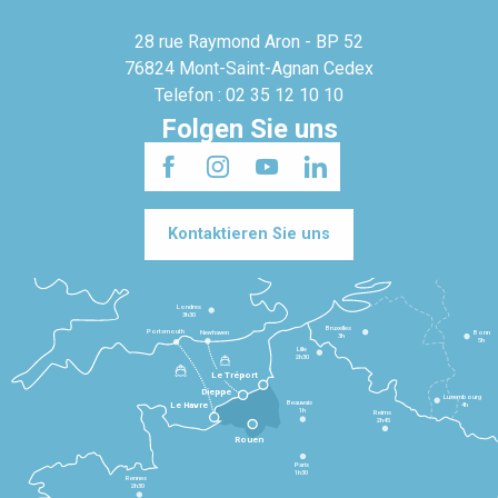
28 rue Raymond Aron - BP 52
76824 Mont-Saint-Agnan Cedex
Telefon : 02 35 12 10 10
Folgen Sie uns
Kontaktieren Sie uns
Londres
3h30
Bruxelles
Portsmouth
Newhaven
Bonn
3h
5h
Lille
2h30
Le Tréport
Dieppe
Luxembourg
Beauvais
4h
Le Havre
1h
Reims
2h45
Rouen
Paris
1h30
Rennes
2h30