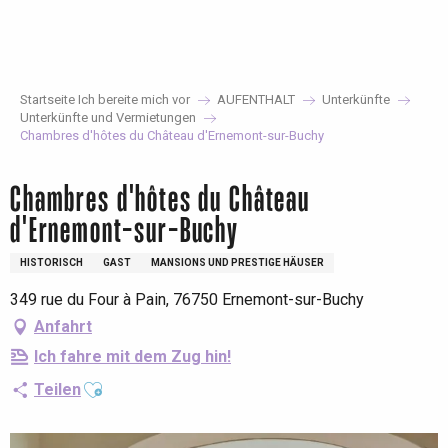
Aller
au
contenu
principal
Startseite Ich bereite mich vor
AUFENTHALT
Unterkünfte
Unterkünfte und Vermietungen
Chambres d'hôtes du Château d'Ernemont-sur-Buchy
Chambres d'hôtes du Château
d'Ernemont-sur-Buchy
HISTORISCH
GAST
MANSIONS UND PRESTIGE HÄUSER
349 rue du Four à Pain, 76750 Ernemont-sur-Buchy
Anfahrt
Ich fahre mit dem Zug hin!
Ajouter aux favoris
Teilen