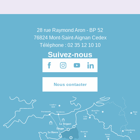
28 rue Raymond Aron - BP 52
76824 Mont-Saint-Aignan Cedex
Téléphone : 02 35 12 10 10
Suivez-nous
Nous contacter
Londres
3h30
Bruxelles
Portsmouth
Newhaven
Bonn
3h
5h
Lille
2h30
Le Tréport
Dieppe
Luxembourg
Beauvais
Le Havre
4h
1h
Reims
2h45