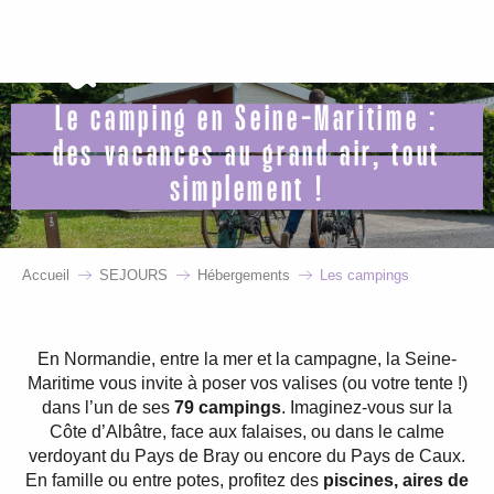
Aller
au
contenu
principal
Le camping en Seine-Maritime :
des vacances au grand air, tout
simplement !
Accueil
SEJOURS
Hébergements
Les campings
En Normandie, entre la mer et la campagne, la Seine-
Maritime vous invite à poser vos valises (ou votre tente !)
dans l’un de ses
79 campings
. Imaginez-vous sur la
Côte d’Albâtre, face aux falaises, ou dans le calme
verdoyant du Pays de Bray ou encore du Pays de Caux.
En famille ou entre potes, profitez des
piscines, aires de