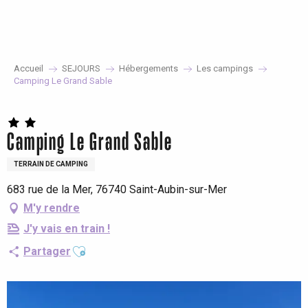
Aller
au
contenu
principal
Accueil
SEJOURS
Hébergements
Les campings
Camping Le Grand Sable
Camping Le Grand Sable
TERRAIN DE CAMPING
683 rue de la Mer, 76740 Saint-Aubin-sur-Mer
M'y rendre
J'y vais en train !
Ajouter aux favoris
Partager