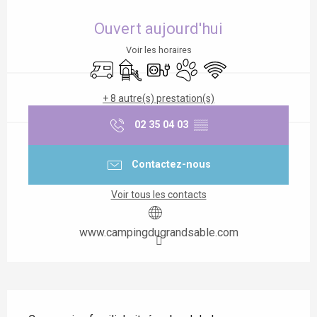
Ouverture et coordonnées
Ouvert aujourd'hui
Voir les horaires
Accueil camping car
Jeux pour enfants / Espace jeux
Branchements électriques
Animaux acceptés
WiFi
+ 8 autre(s) prestation(s)
02 35 04 03
▒▒
Contactez-nous
Voir tous les contacts
www.campingdugrandsable.com
Description