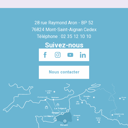
28 rue Raymond Aron - BP 52
76824 Mont-Saint-Aignan Cedex
Téléphone : 02 35 12 10 10
Suivez-nous
Nous contacter
Londres
3h30
Bruxelles
Portsmouth
Newhaven
Bonn
3h
5h
Lille
2h30
Le Tréport
Dieppe
Luxembourg
Beauvais
4h
Le Havre
1h
Reims
2h45
Rouen