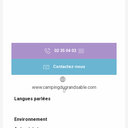
02 35 04 03
▒▒
Contactez-nous
www.campingdugrandsable.com
Langues parlées
Langues parlées
Environnement
Environnement