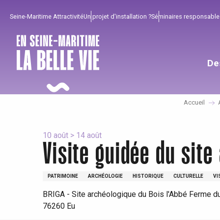
Aller
Seine-Maritime Attractivité
Un projet d'installation ?
Séminaires responsable
au
contenu
principal
De
Accueil
10 août > 14 août
Visite guidée du site
PATRIMOINE
ARCHÉOLOGIE
HISTORIQUE
CULTURELLE
VI
Pour profiter
Incontournables
Bien de chez nous !
BRIGA - Site archéologique du Bois l'Abbé Ferme du
76260 Eu
Tout l'agenda
Lieux branchés
Séjours en bord de