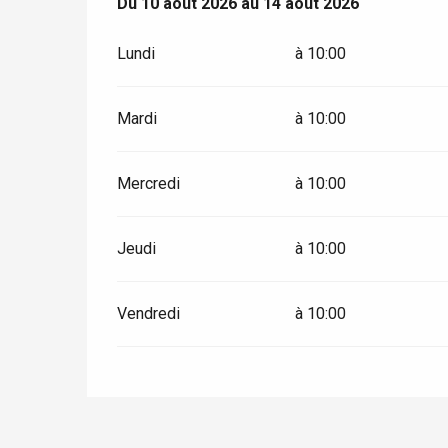
Du
Du
10 août 2026
10 août 2026
au
au
14 août 2026
14 août 2026
Criel-sur-Mer
Blangy-s
Lundi
à 10:00
Dieppe
Offranville
Mardi
à 10:00
t-Valery-en-Caux
er
Mercredi
à 10:00
e
Neufchâtel-en-Bray
Jeudi
à 10:00
Doudeville
Val-de-Scie
Vendredi
à 10:00
etot
Forges-les-
Clères
Buchy
en-Seine
Duclair