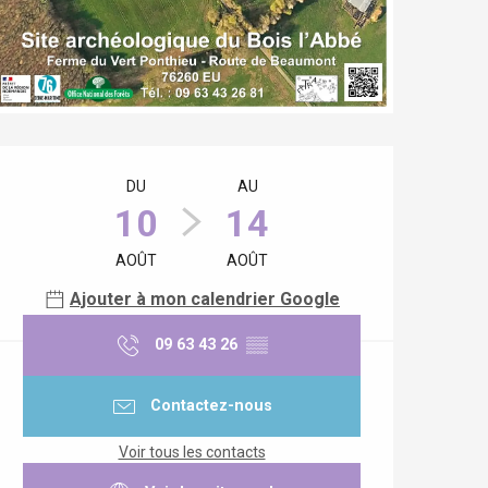
Ouverture et coordonnées
DU
AU
10
14
AOÛT
AOÛT
Ajouter à mon calendrier Google
09 63 43 26
▒▒
Contactez-nous
Voir tous les contacts