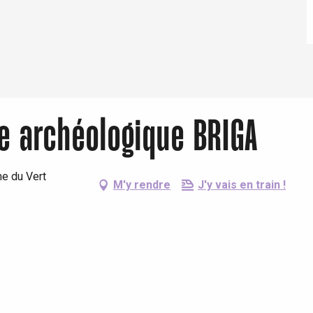
te archéologique BRIGA
me du Vert
M'y rendre
J'y vais en train !