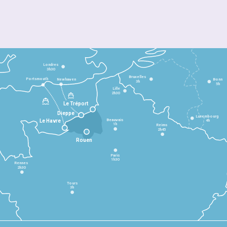
Londres
3h30
Bruxelles
Portsmouth
Newhaven
Bonn
3h
5h
Lille
2h30
Le Tréport
Dieppe
Luxembourg
Beauvais
4h
Le Havre
1h
Reims
2h45
Rouen
Paris
1h30
Rennes
2h30
Tours
3h