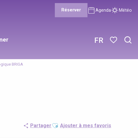
Réserver
Agenda
Météo
ner
FR
Rech
Voir les favor
logique BRIGA
Ajouter aux favoris
Partager
Ajouter à mes favoris