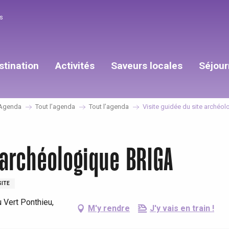
s
stination
Activités
Saveurs locales
Séjour
Agenda
Tout l’agenda
Tout l’agenda
Visite guidée du site archéo
 archéologique BRIGA
SITE
 Vert Ponthieu,
M'y rendre
J'y vais en train !