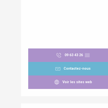
re
éjour
09 63 43 26
▒▒
Contactez-nous
Voir les sites web