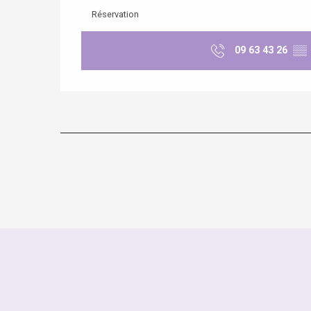
Réservation
09 63 43 26
▒▒