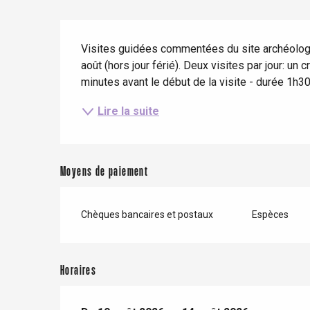
mer
Eté
Meilleurs brunch
Séjours en train
Description
Quand il pleut
Restaurants avec vue
Visites guidées commentées du site archéologiq
Séjours à vélo
Avec les enfants
août (hors jour férié). Deux visites par jour: un 
minutes avant le début de la visite - durée 1h30).
Entre amis
Lire la suite
Moyens de paiement
Chèques bancaires et postaux
Espèces
Le Tr
Eu
Horaires