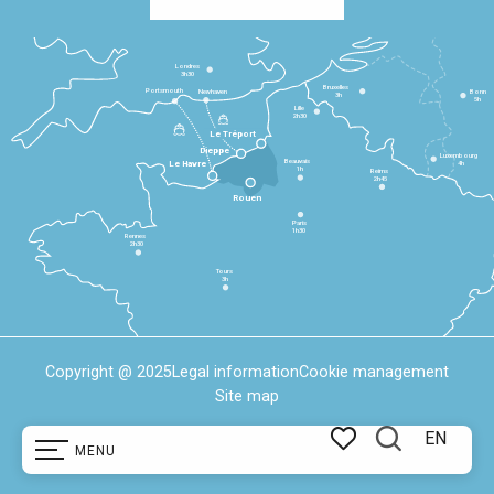
Londres
3h30
Bruxelles
Portsmouth
Newhaven
Bonn
3h
5h
Lille
2h30
Le Tréport
Dieppe
Luxembourg
Beauvais
4h
Le Havre
1h
Reims
2h45
Rouen
Paris
1h30
Rennes
2h30
Tours
3h
Copyright @ 2025
Legal information
Cookie management
Site map
EN
MENU
Search
Voir les favoris