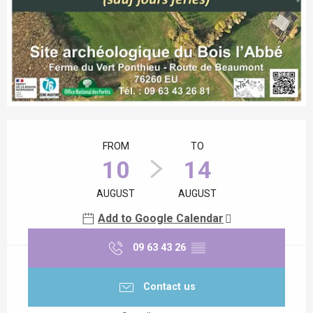
Opening hours & contact details
FROM
TO
10
14
AUGUST
AUGUST
Add to Google Calendar
09 63 43 26
▒▒
Contact us