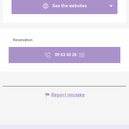
See the websites
Reservation
09 63 43 26
▒▒
Report mistake