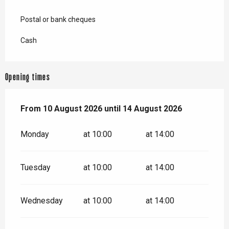
Postal or bank cheques
Cash
Opening times
From
From
10 August 2026
10 August 2026
until
until
14 August 2026
14 August 2026
Monday
at 10:00
at 14:00
Tuesday
at 10:00
at 14:00
Wednesday
at 10:00
at 14:00