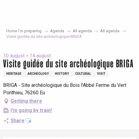
Aller
au
contenu
principal
Home I’m preparing
Agenda
All agenda
All agenda
Visite guidée du site archéologique BRIGA
10 august > 14 august
Visite guidée du site archéologique BRIGA
HERITAGE
ARCHEOLOGY
HISTORY
CULTURAL
VISIT
BRIGA - Site archéologique du Bois l'Abbé Ferme du Vert
Ponthieu, 76260 Eu
Getting there
I'm going by train!
Ajouter aux favoris
Share