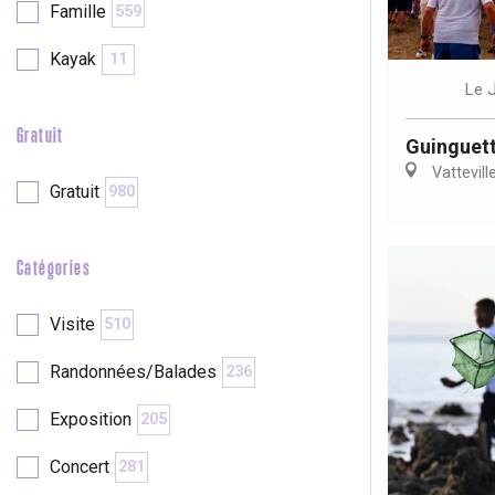
Famille
559
Kayak
11
re
éjour
Le
Gratuit
Guinguett
Vattevill
Gratuit
980
Catégories
Visite
510
Randonnées/Balades
236
Exposition
205
Concert
281