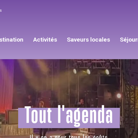
s
stination
Activités
Saveurs locales
Séjour
Tout l'agenda