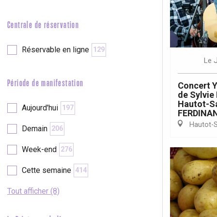
e
Neufchâtel-en-Bray
Centrale de réservation
Doudeville
Val-de-Scie
Réservable en ligne
129
etot
Le
Forges-les-
Clères
Période de manifestation
Concert Y
Buchy
en-Seine
de Sylvi
Hautot-Sa
Aujourd'hui
197
Duclair
FERDINA
Rouen
Hautot-S
Demain
206
Week-end
276
Cette semaine
414
Paris 1h30
Tout afficher (8)