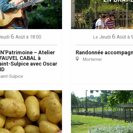
6
6
Jeudi
Août
à 18:00
Jeudi
Août
à 
Le
Eaux
N’Patrimoine – Atelier
Randonnée accompag
e FAUVEL CABAL à
Mortemer
int-Sulpice avec Oscar
ND
aint-Sulpice