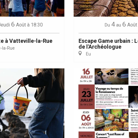
6
4
6
Jeudi
Août
à 18:30
Août
Du
au
e à Vatteville-la-Rue
Escape Game urbain : L
de l'Archéologue
e-la-Rue
Eu