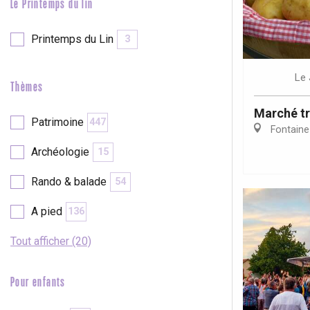
Le Printemps du lin
Printemps du Lin
3
Le
Thèmes
Marché tr
Patrimoine
447
Fontaine
Archéologie
15
Rando & balade
54
A pied
136
Tout afficher (20)
Pour enfants