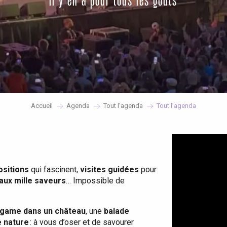
il y en a pour tous les goûts
Accueil
Agenda
Tout l’agenda
Tout l’agenda
ositions
qui fascinent,
visites guidées
pour
 aux mille saveurs
… Impossible de
game dans un château
, une
balade
e nature
: à vous d’oser et de savourer