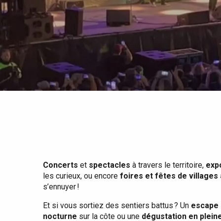
Tout l'agenda
Lieux branchés
Séjours en bord de
mer
Eté
Meilleurs brunch
Séjours en train
Quand il pleut
Restaurants avec vue
Séjours à vélo
Avec les enfants
Entre amis
Concerts
et
spectacles
à travers le territoire,
exp
les curieux, ou encore
foires et fêtes de villages
s’ennuyer !
Et si vous sortiez des sentiers battus ? Un
escape 
nocturne
sur la côte ou une
dégustation en plein