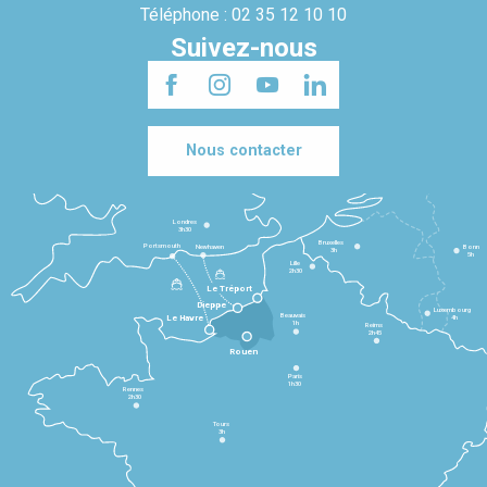
Téléphone : 02 35 12 10 10
Suivez-nous
Nous contacter
Londres
3h30
Bruxelles
Portsmouth
Newhaven
Bonn
3h
5h
Lille
2h30
Le Tréport
Dieppe
Luxembourg
Beauvais
4h
Le Havre
1h
Reims
2h45
Rouen
Paris
1h30
Rennes
2h30
Tours
3h