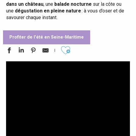
dans un château
, une
balade nocturne
sur la côte ou
une
dégustation en pleine nature
: à vous d’oser et de
savourer chaque instant.
Profiter de l'été en Seine-Maritime
Ajouter aux favoris