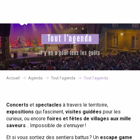
Aller
au
contenu
principal
Tout l'agenda
il y en a pour tous les goûts
Accueil
Agenda
Tout l’agenda
Tout l’agenda
Concerts
et
spectacles
à travers le territoire,
expositions
qui fascinent,
visites guidées
pour les
curieux, ou encore
foires et fêtes de villages aux mille
saveurs
… Impossible de s’ennuyer !
Et si vous sortiez des sentiers battus ? Un
escape game