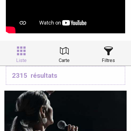
Liste
Carte
Filtres
2315
résultats