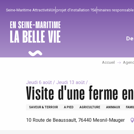
Aller
Seine-Maritime Attractivité
Un projet d'installation ?
Séminaires responsable
au
contenu
principal
De
Accueil
Agen
Jeudi 6 août / Jeudi 13 août / ...
Visite d'une ferme e
Pour profiter
Incontournables
Bien de chez nous !
SAVEUR & TERROIR
A PIED
AGRICULTURE
ANIMAUX
FAMI
10 Route de Beaussault, 76440 Mesnil-Mauger
Tout l'agenda
Lieux branchés
Séjours en bord de
mer
Eté
Meilleurs brunch