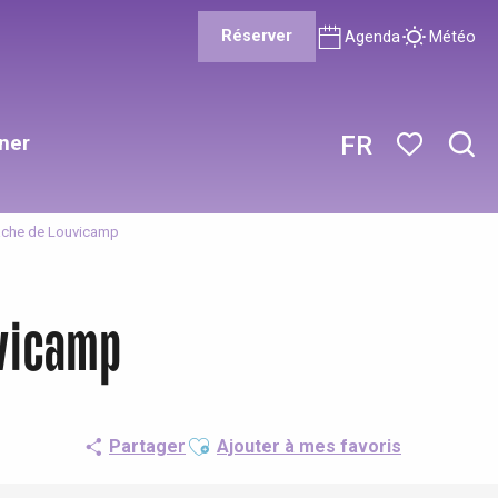
Réserver
Agenda
Météo
ner
FR
Rech
Voir les favor
 vache de Louvicamp
uvicamp
Ajouter aux favoris
Partager
Ajouter à mes favoris