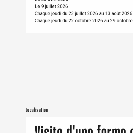
t-Valery-en-Caux
Le 9 juillet 2026
er
Chaque jeudi du 23 juillet 2026 au 13 août 2026
Chaque jeudi du 22 octobre 2026 au 29 octobr
e
Neufchâtel-en-Bray
Doudeville
Val-de-Scie
etot
Forges-les-
Clères
Buchy
en-Seine
Duclair
Rouen
Localisation