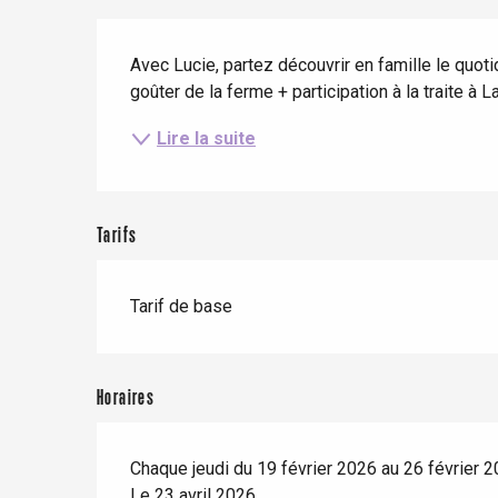
Séjours en train
Quand il pleut
Restaurants avec vue
Description
Séjours à vélo
Avec Lucie, partez découvrir en famille le quotid
Avec les enfants
goûter de la ferme + participation à la traite à
Entre amis
Lire la suite
Tarifs
Le Tr
Eu
Tarif de base
Criel-sur-Mer
Horaires
Blangy-s
Dieppe
Chaque jeudi du 19 février 2026 au 26 février 
Offranville
Le 23 avril 2026