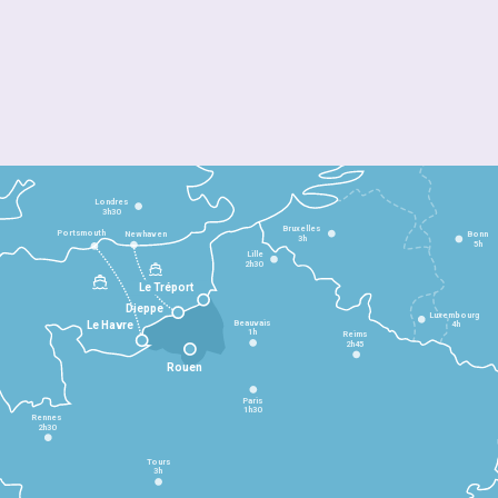
Londres
3h30
Bruxelles
Portsmouth
Newhaven
Bonn
3h
5h
Lille
2h30
Le Tréport
Dieppe
Luxembourg
Beauvais
4h
Le Havre
1h
Reims
2h45
Rouen
Paris
1h30
Rennes
2h30
Tours
3h