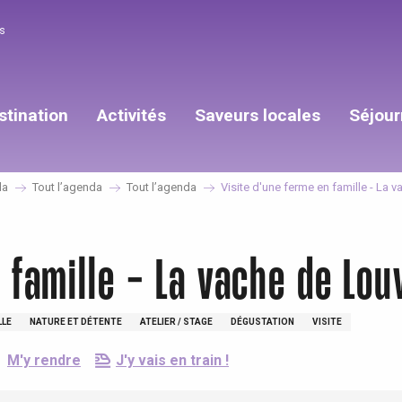
s
stination
Activités
Saveurs locales
Séjour
da
Tout l’agenda
Tout l’agenda
Visite d'une ferme en famille - La
n famille - La vache de Lo
LLE
NATURE ET DÉTENTE
ATELIER / STAGE
DÉGUSTATION
VISITE
M'y rendre
J'y vais en train !