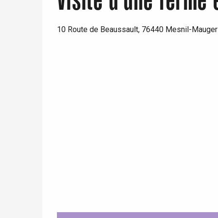
Visite d'une ferme 
Paris 1h30
10 Route de Beaussault, 76440 Mesnil-Mauger
re
éjour