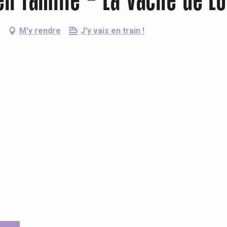
en famille - La vache de 
M'y rendre
J'y vais en train !