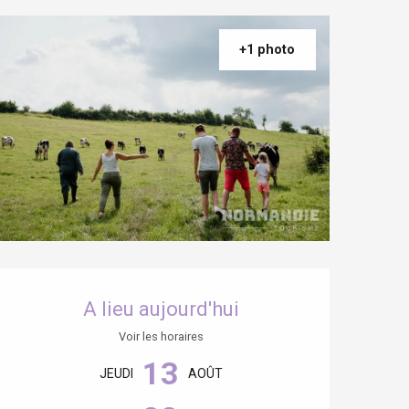
+1 photo
Ouverture et coordonnées
A lieu aujourd'hui
Voir les horaires
13
JEUDI
AOÛT