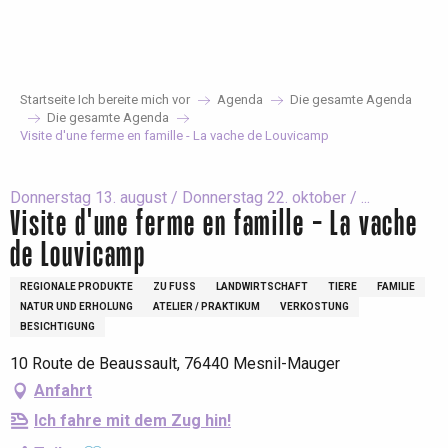
Aller
au
contenu
principal
Startseite Ich bereite mich vor
Agenda
Die gesamte Agenda
Die gesamte Agenda
Visite d'une ferme en famille - La vache de Louvicamp
Donnerstag 13. august / Donnerstag 22. oktober / ...
Visite d'une ferme en famille - La vache
de Louvicamp
REGIONALE PRODUKTE
ZU FUSS
LANDWIRTSCHAFT
TIERE
FAMILIE
NATUR UND ERHOLUNG
ATELIER / PRAKTIKUM
VERKOSTUNG
BESICHTIGUNG
10 Route de Beaussault, 76440 Mesnil-Mauger
Anfahrt
Ich fahre mit dem Zug hin!
Ajouter aux favoris