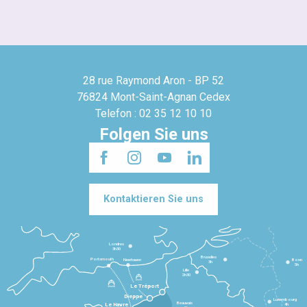
28 rue Raymond Aron - BP 52
76824 Mont-Saint-Agnan Cedex
Telefon : 02 35 12 10 10
Folgen Sie uns
Kontaktieren Sie uns
Londres
3h30
Bruxelles
Portsmouth
Newhaven
Bonn
3h
5h
Lille
2h30
Le Tréport
Dieppe
Luxembourg
Beauvais
4h
Le Havre