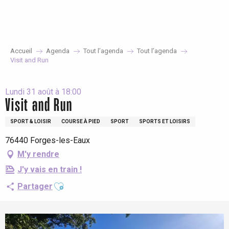
Aller
au
contenu
principal
Accueil
Agenda
Tout l’agenda
Tout l’agenda
Visit and Run
Lundi 31 août à 18:00
Visit and Run
SPORT & LOISIR
COURSE À PIED
SPORT
SPORTS ET LOISIRS
76440 Forges-les-Eaux
M'y rendre
J'y vais en train !
Ajouter aux favoris
Partager