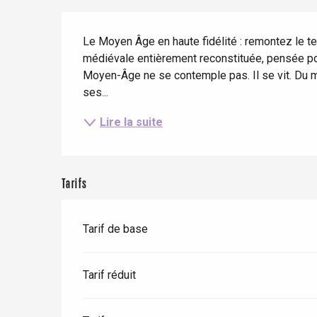
Eté
Meilleurs brunch
Séjours en train
Description
Quand il pleut
Restaurants avec vue
Le Moyen Âge en haute fidélité : remontez le t
Séjours à vélo
médiévale entièrement reconstituée, pensée pour
Avec les enfants
Moyen-Âge ne se contemple pas. Il se vit. Du m
Entre amis
ses...
Lire la suite
Tarifs
Le Tr
Tarif de base
Eu
Tarif réduit
Criel-sur-Mer