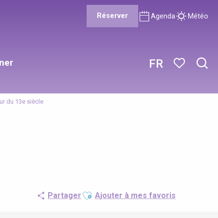
Réserver
Agenda
Météo
ner
FR
Rech
Voir les favor
r du 13e siècle
e
Ajouter aux favoris
Partager
Ajouter à mes favoris