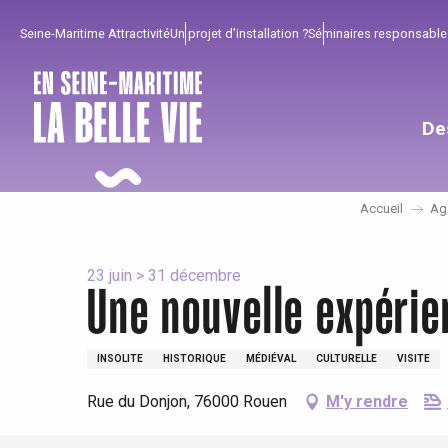
Aller
Seine-Maritime Attractivité
Un projet d'installation ?
Séminaires responsable
au
contenu
principal
De
Accueil
Ag
23 juin > 31 décembre
Une nouvelle expérie
INSOLITE
HISTORIQUE
MÉDIÉVAL
CULTURELLE
VISITE
Pour profiter
Incontournables
Bien de chez nous !
Rue du Donjon, 76000 Rouen
M'y rendre
Tout l'agenda
Lieux branchés
Séjours en bord de
mer