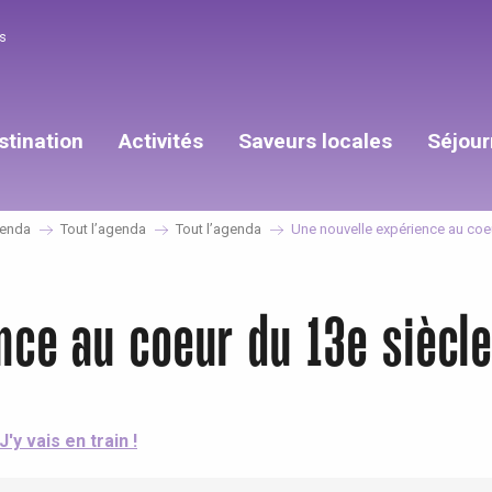
s
stination
Activités
Saveurs locales
Séjour
enda
Tout l’agenda
Tout l’agenda
Une nouvelle expérience au coeu
nce au coeur du 13e siècl
J'y vais en train !