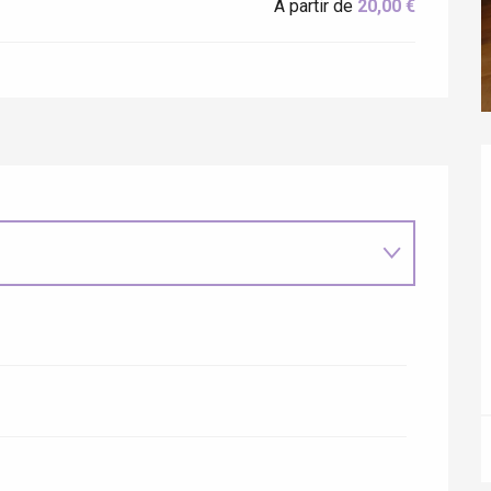
À partir de
20,00 €
ur-Bresle
Eaux