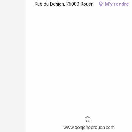
Rue du Donjon, 76000 Rouen
M'y rendre
re
éjour
www.donjonderouen.com