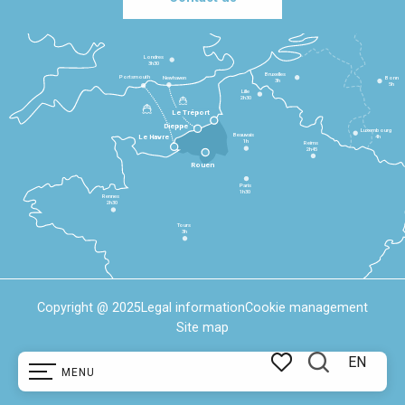
Londres
3h30
Bruxelles
Portsmouth
Newhaven
Bonn
3h
5h
Lille
2h30
Le Tréport
Dieppe
Luxembourg
Beauvais
4h
Le Havre
1h
Reims
2h45
Rouen
Paris
1h30
Rennes
2h30
Tours
3h
Copyright @ 2025
Legal information
Cookie management
Site map
EN
MENU
Search
Voir les favoris