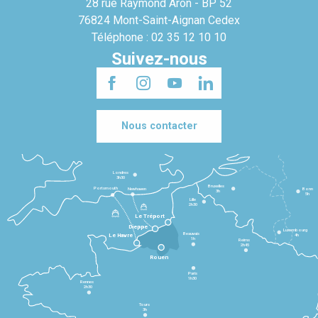
28 rue Raymond Aron - BP 52
76824 Mont-Saint-Aignan Cedex
Téléphone : 02 35 12 10 10
Suivez-nous
Nous contacter
Londres
3h30
Bruxelles
Portsmouth
Newhaven
Bonn
3h
5h
Lille
2h30
Le Tréport
Dieppe
Luxembourg
Beauvais
4h
Le Havre
1h
Reims
2h45
Rouen
Paris
1h30
Rennes
2h30
Tours
3h