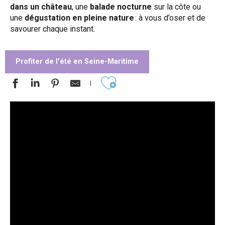
dans un château
, une
balade nocturne
sur la côte ou
une
dégustation en pleine nature
: à vous d’oser et de
savourer chaque instant.
Profiter de l'été en Seine-Maritime
Ajouter aux favoris