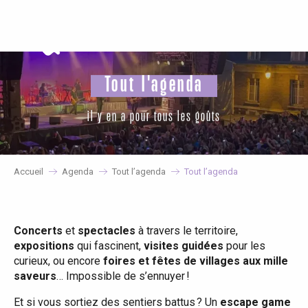
Aller
au
contenu
principal
Tout l'agenda
il y en a pour tous les goûts
Accueil
Agenda
Tout l’agenda
Tout l’agenda
Concerts
et
spectacles
à travers le territoire,
expositions
qui fascinent,
visites guidées
pour les
curieux, ou encore
foires et fêtes de villages aux mille
saveurs
… Impossible de s’ennuyer !
Et si vous sortiez des sentiers battus ? Un
escape game