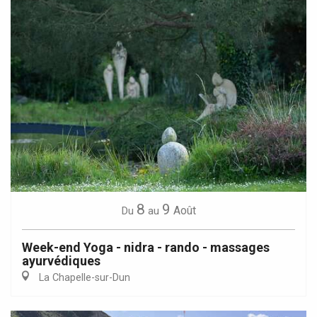
8
9
Août
Du
au
Week-end Yoga - nidra - rando - massages
ayurvédiques
La Chapelle-sur-Dun