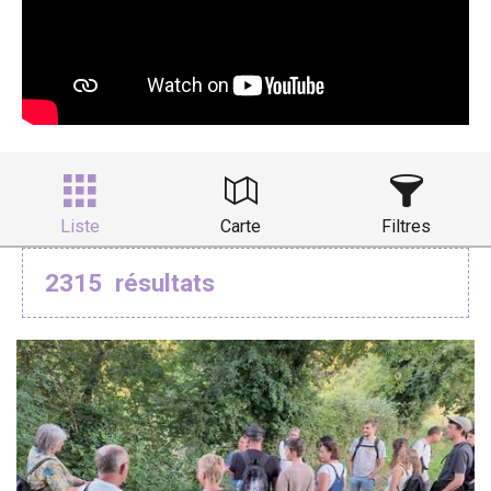
Liste
Carte
Filtres
2315
résultats