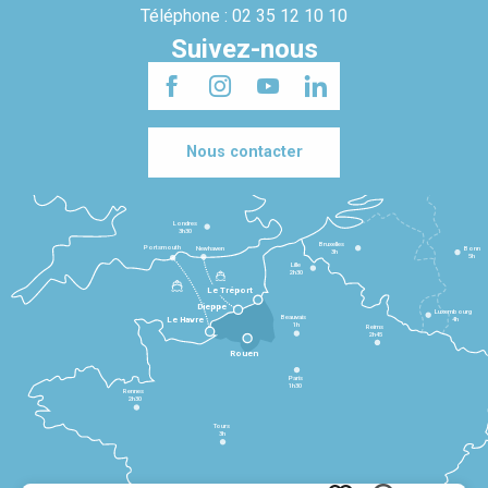
Téléphone : 02 35 12 10 10
Suivez-nous
Nous contacter
Londres
3h30
Bruxelles
Portsmouth
Newhaven
Bonn
3h
5h
Lille
2h30
Le Tréport
Dieppe
Luxembourg
Beauvais
4h
Le Havre
1h
Reims
2h45
Rouen
Paris
1h30
Rennes
2h30
Tours
3h