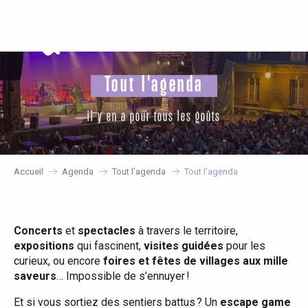
Aller
au
contenu
principal
Tout l'agenda
il y en a pour tous les goûts
Accueil
Agenda
Tout l’agenda
Tout l’agenda
Concerts
et
spectacles
à travers le territoire,
expositions
qui fascinent,
visites guidées
pour les
curieux, ou encore
foires et fêtes de villages aux mille
saveurs
… Impossible de s’ennuyer !
Et si vous sortiez des sentiers battus ? Un
escape game