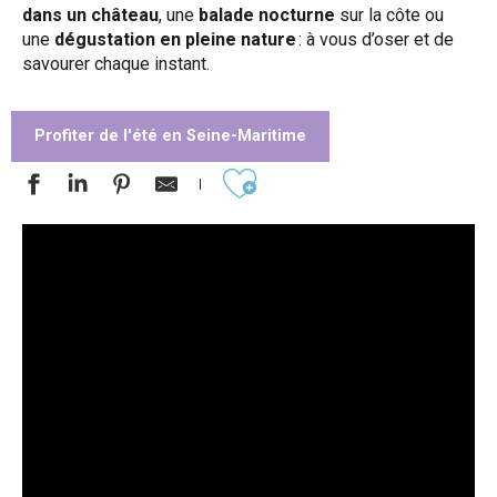
dans un château
, une
balade nocturne
sur la côte ou
une
dégustation en pleine nature
: à vous d’oser et de
savourer chaque instant.
Profiter de l'été en Seine-Maritime
Ajouter aux favoris