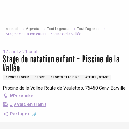
Aller
au
contenu
principal
Accueil
Agenda
Tout l’agenda
Tout l’agenda
Stage de natation enfant - Piscine de la Vallée
17 août > 21 août
Stage de natation enfant - Piscine de la
Vallée
SPORT & LOISIR
SPORT
SPORTS ET LOISIRS
ATELIER / STAGE
Piscine de la Vallée Route de Veulettes, 76450 Cany-Barville
M'y rendre
J'y vais en train !
Ajouter aux favoris
Partager