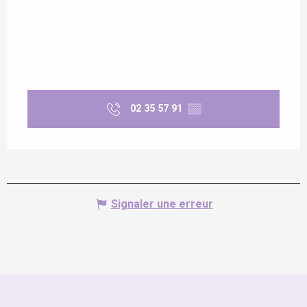
02 35 57 91
▒▒
Signaler une erreur