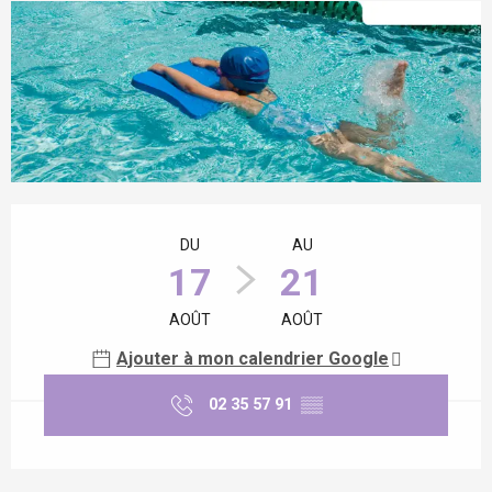
Ouverture et coordonnées
DU
AU
17
21
AOÛT
AOÛT
Ajouter à mon calendrier Google
02 35 57 91
▒▒