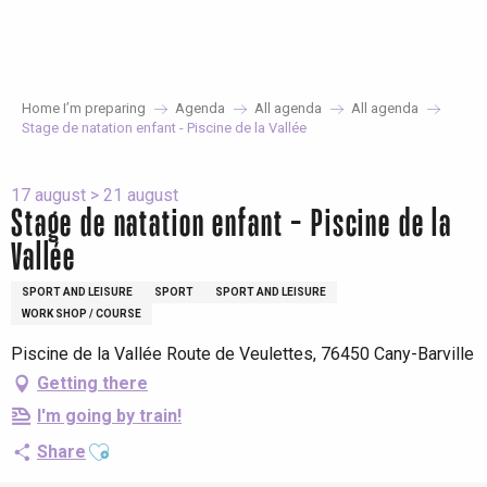
Aller
au
contenu
principal
Home I’m preparing
Agenda
All agenda
All agenda
Stage de natation enfant - Piscine de la Vallée
17 august > 21 august
Stage de natation enfant - Piscine de la
Vallée
SPORT AND LEISURE
SPORT
SPORT AND LEISURE
WORK SHOP / COURSE
Piscine de la Vallée Route de Veulettes, 76450 Cany-Barville
Getting there
I'm going by train!
Ajouter aux favoris
Share