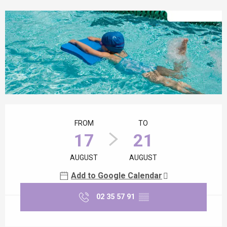
Opening hours & contact details
FROM
TO
17
21
AUGUST
AUGUST
Add to Google Calendar
02 35 57 91
▒▒