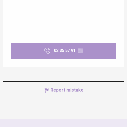
02 35 57 91
▒▒
Report mistake