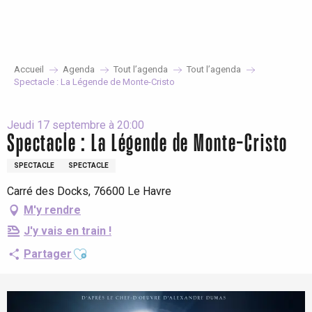
Aller
au
contenu
principal
Accueil
Agenda
Tout l’agenda
Tout l’agenda
Spectacle : La Légende de Monte-Cristo
Jeudi 17 septembre à 20:00
Spectacle : La Légende de Monte-Cristo
SPECTACLE
SPECTACLE
Carré des Docks, 76600 Le Havre
M'y rendre
J'y vais en train !
Ajouter aux favoris
Partager