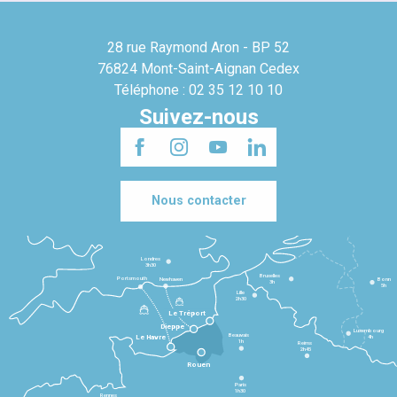
28 rue Raymond Aron - BP 52
76824 Mont-Saint-Aignan Cedex
Téléphone : 02 35 12 10 10
Suivez-nous
Nous contacter
Londres
3h30
Bruxelles
Portsmouth
Newhaven
Bonn
3h
5h
Lille
2h30
Le Tréport
Dieppe
Luxembourg
Beauvais
4h
Le Havre
1h
Reims
2h45
Rouen
Paris
1h30
Rennes