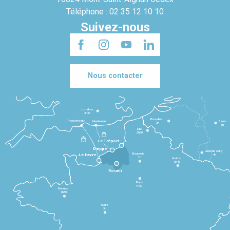
Téléphone : 02 35 12 10 10
Suivez-nous
Nous contacter
Londres
3h30
Bruxelles
Portsmouth
Newhaven
Bonn
3h
5h
Lille
2h30
Le Tréport
Dieppe
Luxembourg
Beauvais
4h
Le Havre
1h
Reims
2h45
Rouen
Paris
1h30
Rennes
2h30
Tours
3h