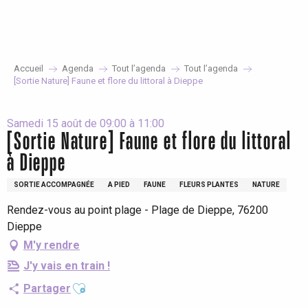
Aller
au
contenu
principal
Accueil
Agenda
Tout l’agenda
Tout l’agenda
[Sortie Nature] Faune et flore du littoral à Dieppe
Samedi 15 août de 09:00 à 11:00
[Sortie Nature] Faune et flore du littoral
à Dieppe
SORTIE ACCOMPAGNÉE
A PIED
FAUNE
FLEURS PLANTES
NATURE
Rendez-vous au point plage - Plage de Dieppe, 76200
Dieppe
M'y rendre
J'y vais en train !
Ajouter aux favoris
Partager