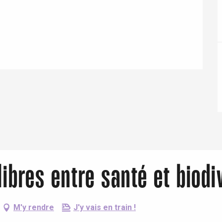
Eaux
libres entre santé et biodi
M'y rendre
J'y vais en train !