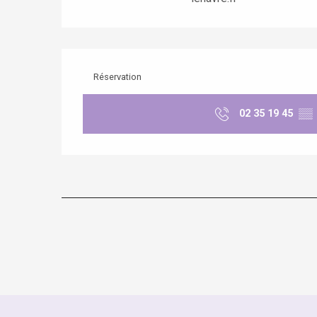
Réservation
02 35 19 45
▒▒