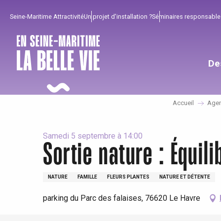
Aller
Seine-Maritime Attractivité
Un projet d'installation ?
Séminaires responsable
au
contenu
principal
De
Accueil
Age
Samedi 5 septembre à 14:00
Sortie nature : Équil
Pour profiter
Incontournables
Bien de chez nous !
NATURE
FAMILLE
FLEURS PLANTES
NATURE ET DÉTENTE
parking du Parc des falaises, 76620 Le Havre
Tout l'agenda
Lieux branchés
Séjours en bord de
mer
Eté
Meilleurs brunch