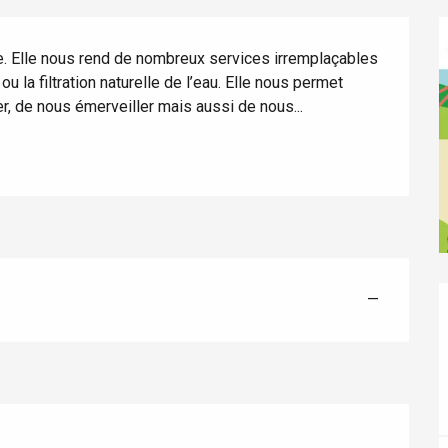
re. Elle nous rend de nombreux services irremplaçables 
 la filtration naturelle de l’eau. Elle nous permet 
er, de nous émerveiller mais aussi de nous...
éport
Lille 2h30
—
ur-Bresle