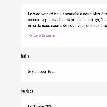
Séjours en train
Description
Quand il pleut
Restaurants avec vue
Séjours à vélo
La biodiversité est essentielle à notre bien-êt
Avec les enfants
comme la pollinisation, la production d’oxygène ou
ainsi de nous nourrir, de nous vêtir, de nous log
Entre amis
Lire la suite
Tarifs
Le Tr
Eu
Gratuit pour tous
Criel-sur-Mer
Horaires
Blangy-s
Dieppe
Offranville
Le 13 juin 2026