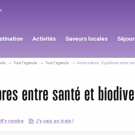
s
stination
Activités
Saveurs locales
Séjour
nda
Tout l’agenda
Tout l’agenda
Sortie nature : Équilibres entre sa
ibres entre santé et biodive
M'y rendre
J'y vais en train !