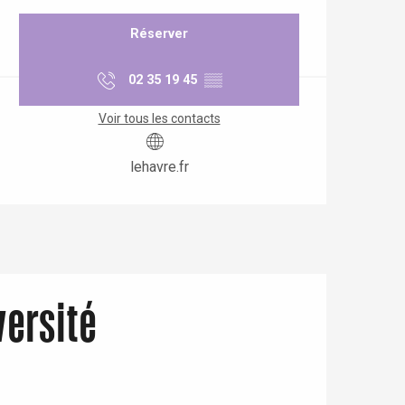
Réserver
02 35 19 45
▒▒
Voir tous les contacts
lehavre.fr
versité