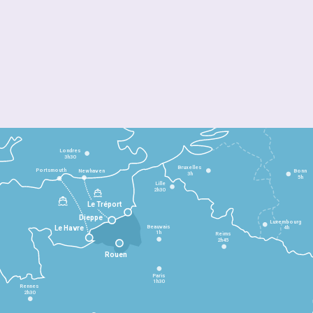
Londres
3h30
Bruxelles
Portsmouth
Newhaven
Bonn
3h
5h
Lille
2h30
Le Tréport
Dieppe
Luxembourg
Beauvais
4h
Le Havre
1h
Reims
2h45
Rouen
Paris
1h30
Rennes
2h30