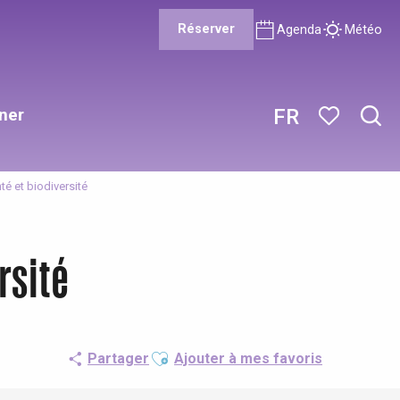
Réserver
Agenda
Météo
ner
FR
Rech
Voir les favor
nté et biodiversité
rsité
Ajouter aux favoris
Partager
Ajouter à mes favoris