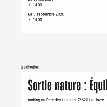
14:00
t-Valery-en-Caux
er
Le 5 septembre 2026
14:00
e
Neufchâtel-en-Bray
Doudeville
Val-de-Scie
etot
Forges-les-
Clères
Buchy
Localisation
en-Seine
Duclair
Sortie nature : Équi
Rouen
parking du Parc des falaises, 76620 Le Havre