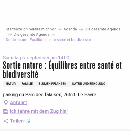
Aller
au
contenu
principal
Startseite Ich bereite mich vor
Agenda
Die gesamte Agenda
Die gesamte Agenda
Sortie nature : Équilibres entre santé et biodiversité
Samstag 5. september um 14:00
Sortie nature : Équilibres entre santé et
biodiversité
NATUR
FAMILIE
BLUMEN PFLANZEN
NATUR UND ERHOLUNG
parking du Parc des falaises, 76620 Le Havre
Anfahrt
Ich fahre mit dem Zug hin!
Ajouter aux favoris
Teilen