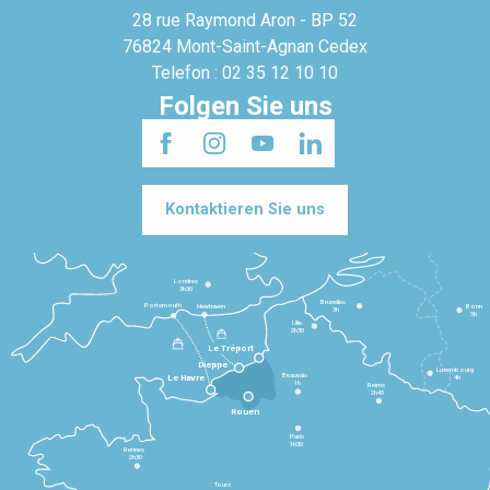
28 rue Raymond Aron - BP 52
76824 Mont-Saint-Agnan Cedex
Telefon : 02 35 12 10 10
Folgen Sie uns
Kontaktieren Sie uns
Londres
3h30
Bruxelles
Portsmouth
Newhaven
Bonn
3h
5h
Lille
2h30
Le Tréport
Dieppe
Luxembourg
Beauvais
4h
Le Havre
1h
Reims
2h45
Rouen
Paris
1h30
Rennes
2h30
Tours