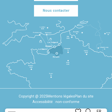
Nous contacter
Londres
3h30
Bruxelles
Portsmouth
Newhaven
Bonn
3h
5h
Lille
2h30
Le Tréport
Dieppe
Luxembourg
Beauvais
4h
Le Havre
1h
Reims
2h45
Rouen
Paris
1h30
Rennes
2h30
Tours
3h
Copyright @ 2025
Mentions légales
Plan du site
Accessibilité : non-conforme
FR