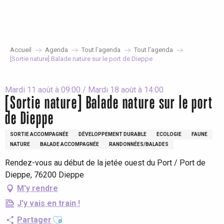
Aller
au
contenu
principal
Accueil
Agenda
Tout l’agenda
Tout l’agenda
[Sortie nature] Balade nature sur le port de Dieppe
Mardi 11 août à 09:00 / Mardi 18 août à 14:00
[Sortie nature] Balade nature sur le port
de Dieppe
SORTIE ACCOMPAGNÉE
DÉVELOPPEMENT DURABLE
ECOLOGIE
FAUNE
NATURE
BALADE ACCOMPAGNÉE
RANDONNÉES/BALADES
Rendez-vous au début de la jetée ouest du Port / Port de
Dieppe, 76200 Dieppe
M'y rendre
J'y vais en train !
Ajouter aux favoris
Partager