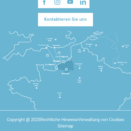
Kontaktieren Sie uns
Londres
3h30
Bruxelles
Portsmouth
Newhaven
Bonn
3h
5h
Lille
2h30
Le Tréport
Dieppe
Luxembourg
Beauvais
4h
Le Havre
1h
Reims
2h45
Rouen
Paris
1h30
Rennes
2h30
Tours
3h
Copyright @ 2025
Rechtliche Hinweise
Verwaltung von Cookies
Sitemap