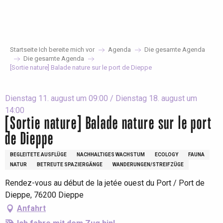
Aller
au
contenu
principal
Startseite Ich bereite mich vor
Agenda
Die gesamte Agenda
Die gesamte Agenda
[Sortie nature] Balade nature sur le port de Dieppe
Dienstag 11. august um 09:00 / Dienstag 18. august um
14:00
[Sortie nature] Balade nature sur le port
de Dieppe
BEGLEITETE AUSFLÜGE
NACHHALTIGES WACHSTUM
ECOLOGY
FAUNA
NATUR
BETREUTE SPAZIERGÄNGE
WANDERUNGEN/STREIFZÜGE
Rendez-vous au début de la jetée ouest du Port / Port de
Dieppe, 76200 Dieppe
Anfahrt