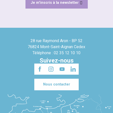
Je m'inscris à la newsletter
28 rue Raymond Aron - BP 52
76824 Mont-Saint-Aignan Cedex
Téléphone : 02 35 12 10 10
Suivez-nous
Nous contacter
Londres
3h30
Bruxelles
Portsmouth
Newhaven
Bonn
3h
5h
Lille
2h30