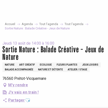
Aller
au
contenu
principal
Accueil
Agenda
Tout l’agenda
Tout l’agenda
Sortie Nature : Balade Créative - Jeux de Nature
Jeudi 13 août de 14:00 à 16:00
Sortie Nature : Balade Créative - Jeux de
Nature
NATURE
ART CRÉATIF
ECOLOGIE
FLEURS PLANTES
JEUX LOISIRS
BALADE ACCOMPAGNÉE
NATURE ET DÉTENTE
ATELIER / STAGE
76560 Prétot-Vicquemare
M'y rendre
J'y vais en train !
Ajouter aux favoris
Partager