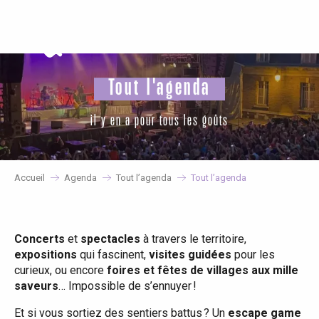
Aller
au
contenu
principal
Tout l'agenda
il y en a pour tous les goûts
Accueil
Agenda
Tout l’agenda
Tout l’agenda
Concerts
et
spectacles
à travers le territoire,
expositions
qui fascinent,
visites guidées
pour les
curieux, ou encore
foires et fêtes de villages aux mille
saveurs
… Impossible de s’ennuyer !
Et si vous sortiez des sentiers battus ? Un
escape game