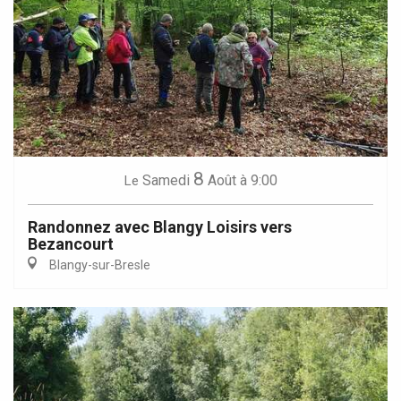
8
Samedi
Août
à 9:00
Le
Randonnez avec Blangy Loisirs vers
Bezancourt
Blangy-sur-Bresle