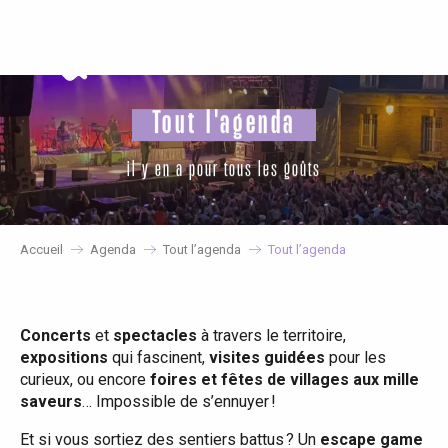
Aller
au
contenu
principal
Tout l'agenda
il y en a pour tous les goûts
Accueil
Agenda
Tout l’agenda
Tout l’agenda
Concerts
et
spectacles
à travers le territoire,
expositions
qui fascinent,
visites guidées
pour les
curieux, ou encore
foires et fêtes de villages aux mille
saveurs
… Impossible de s’ennuyer !
Et si vous sortiez des sentiers battus ? Un
escape game