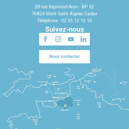
28 rue Raymond Aron - BP 52
76824 Mont-Saint-Aignan Cedex
Téléphone : 02 35 12 10 10
Suivez-nous
Nous contacter
Londres
3h30
Bruxelles
Portsmouth
Newhaven
Bonn
3h
5h
Lille
2h30
Le Tréport
Dieppe
Luxembourg
Beauvais
4h
Le Havre
1h
Reims
2h45
Rouen
Paris
1h30
Rennes
2h30
Tours