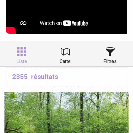
Liste
Carte
Filtres
2355
résultats