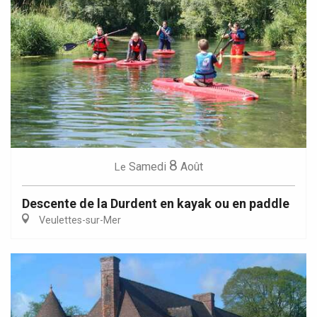
8
Samedi
Août
Le
Descente de la Durdent en kayak ou en paddle
Veulettes-sur-Mer