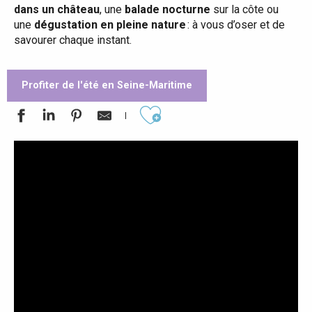
dans un château
, une
balade nocturne
sur la côte ou
une
dégustation en pleine nature
: à vous d’oser et de
savourer chaque instant.
Profiter de l'été en Seine-Maritime
Ajouter aux favoris