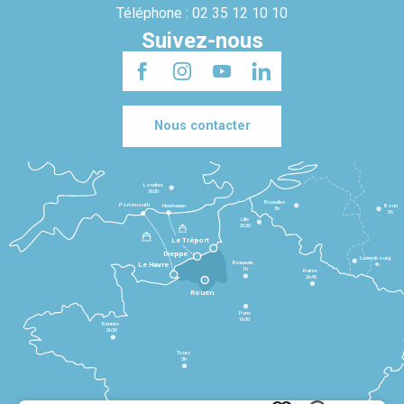
Téléphone : 02 35 12 10 10
Suivez-nous
Nous contacter
Londres
3h30
Bruxelles
Portsmouth
Newhaven
Bonn
3h
5h
Lille
2h30
Le Tréport
Dieppe
Luxembourg
Beauvais
4h
Le Havre
1h
Reims
2h45
Rouen
Paris
1h30
Rennes
2h30
Tours
3h