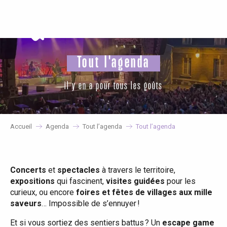
Aller
au
contenu
principal
Tout l'agenda
il y en a pour tous les goûts
Accueil
Agenda
Tout l’agenda
Tout l’agenda
Concerts
et
spectacles
à travers le territoire,
expositions
qui fascinent,
visites guidées
pour les
curieux, ou encore
foires et fêtes de villages aux mille
saveurs
… Impossible de s’ennuyer !
Et si vous sortiez des sentiers battus ? Un
escape game