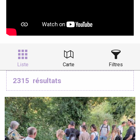
Liste
Carte
Filtres
2315
résultats