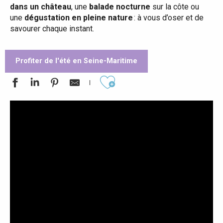
dans un château
, une
balade nocturne
sur la côte ou
une
dégustation en pleine nature
: à vous d’oser et de
savourer chaque instant.
Profiter de l'été en Seine-Maritime
Ajouter aux favoris