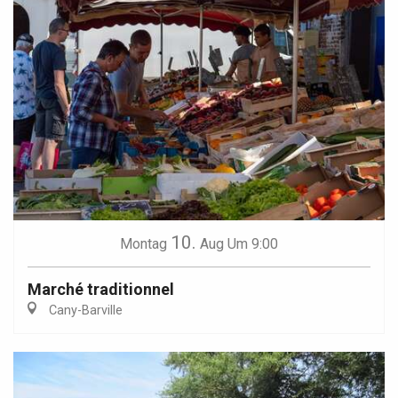
10.
Montag
Aug
Um 9:00
Marché traditionnel
Cany-Barville