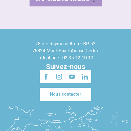
28 rue Raymond Aron - BP 52
76824 Mont-Saint-Aignan Cedex
Téléphone : 02 35 12 10 10
Suivez-nous
Nous contacter
Londres
3h30
Bruxelles
Portsmouth
Newhaven
Bonn
3h
5h
Lille
2h30