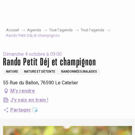
Aller
au
contenu
principal
Accueil
Agenda
Tout l’agenda
Tout l’agenda
Rando Petit Déj et champignon
Dimanche 4 octobre à 09:00
Rando Petit Déj et champignon
NATURE
NATURE ET DÉTENTE
RANDONNÉES/BALADES
55 Rue du Ballon, 76590 Le Catelier
M'y rendre
J'y vais en train !
Ajouter aux favoris
Partager