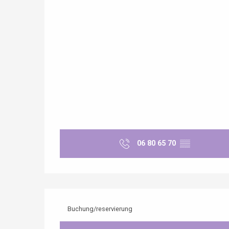
 &
alt
06 80 65 70
▒▒
Buchung/reservierung