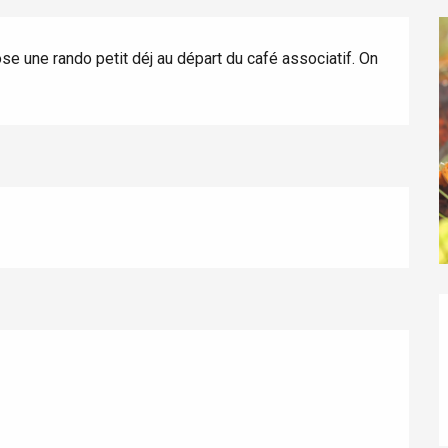
e une rando petit déj au départ du café associatif. On 
éport
Lille 2h30
ur-Bresle