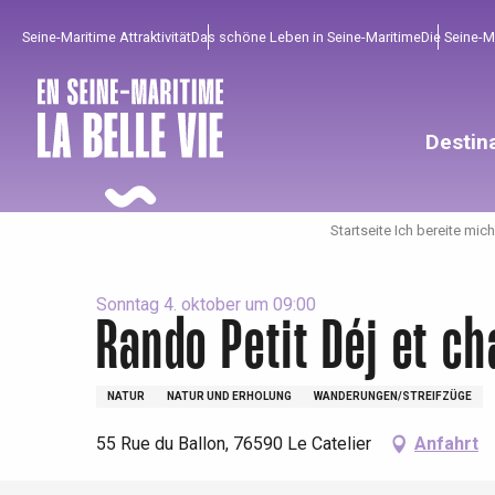
Aller
Seine-Maritime Attraktivität
Das schöne Leben in Seine-Maritime
Die Seine-
au
contenu
principal
Destin
Startseite Ich bereite mich
Sonntag 4. oktober um 09:00
Rando Petit Déj et c
Um zu profitieren
Unumgänglich
Gut aus der Heimat !
NATUR
NATUR UND ERHOLUNG
WANDERUNGEN/STREIFZÜGE
55 Rue du Ballon, 76590 Le Catelier
Anfahrt
Die gesamte Agenda
Trendige Orte
Aufenthalte am Meer
Frühling
Bester Brunch
Aufenthalte mit dem