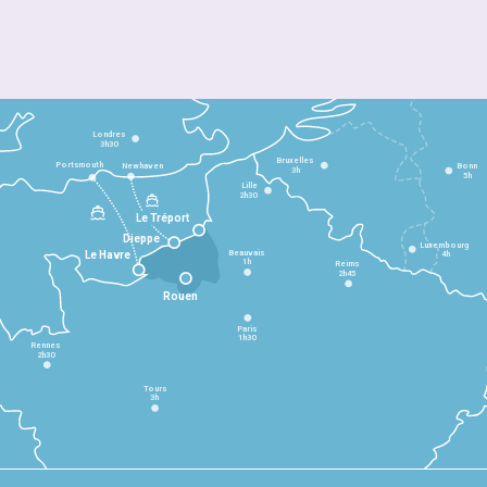
Londres
3h30
Bruxelles
Portsmouth
Newhaven
Bonn
3h
5h
Lille
2h30
Le Tréport
Dieppe
Luxembourg
Beauvais
4h
Le Havre
1h
Reims
2h45
Rouen
Paris
1h30
Rennes
2h30
Tours
3h