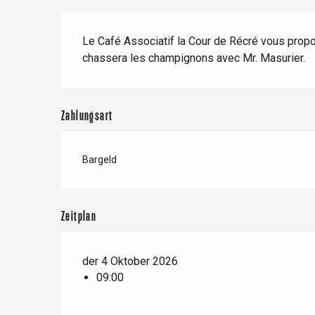
Zug
Wenn es regnet
Restaurants mit
Beschreibung
Aussicht
Fahrradaufenthalte
Le Café Associatif la Cour de Récré vous propos
Mit den Kindern
chassera les champignons avec Mr. Masurier.
Unter Freunden
Zahlungsart
Le Tr
Bargeld
Eu
Zeitplan
Criel-sur-Mer
Blangy-s
der 4 Oktober 2026
Dieppe
09:00
Offranville