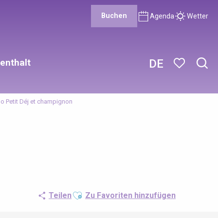
Buchen
Agenda
Wetter
enthalt
DE
Such
Voir les favor
o Petit Déj et champignon
Ajouter aux favoris
Teilen
Zu Favoriten hinzufügen