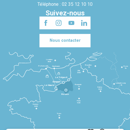
Téléphone : 02 35 12 10 10
Suivez-nous
Nous contacter
Londres
3h30
Bruxelles
Portsmouth
Newhaven
Bonn
3h
5h
Lille
2h30
Le Tréport
Dieppe
Luxembourg
Beauvais
4h
Le Havre
1h
Reims
2h45
Rouen
Paris
1h30
Rennes
2h30
Tours
3h