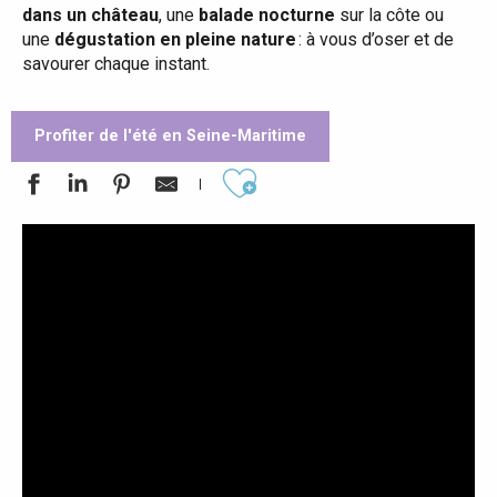
dans un château
, une
balade nocturne
sur la côte ou
une
dégustation en pleine nature
: à vous d’oser et de
savourer chaque instant.
Profiter de l'été en Seine-Maritime
Ajouter aux favoris