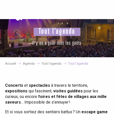
Aller
au
contenu
principal
Tout l'agenda
il y en a pour tous les goûts
Accueil
Agenda
Tout l’agenda
Tout l’agenda
Concerts
et
spectacles
à travers le territoire,
expositions
qui fascinent,
visites guidées
pour les
curieux, ou encore
foires et fêtes de villages aux mille
saveurs
… Impossible de s’ennuyer !
Et si vous sortiez des sentiers battus ? Un
escape game