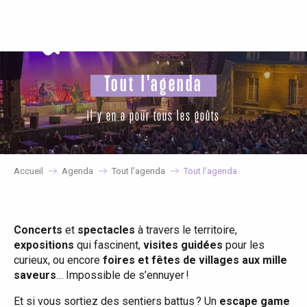
Aller
au
contenu
principal
Tout l'agenda
il y en a pour tous les goûts
Accueil
Agenda
Tout l’agenda
Tout l’agenda
Concerts
et
spectacles
à travers le territoire,
expositions
qui fascinent,
visites guidées
pour les
curieux, ou encore
foires et fêtes de villages aux mille
saveurs
… Impossible de s’ennuyer !
Et si vous sortiez des sentiers battus ? Un
escape game