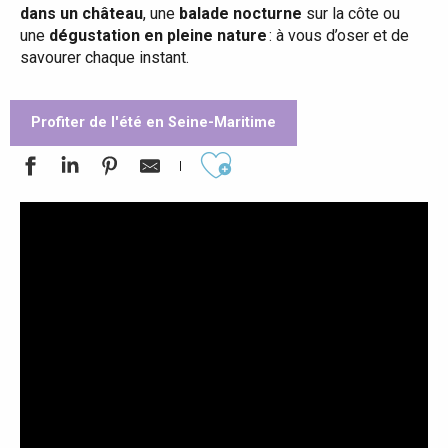
dans un château
, une
balade nocturne
sur la côte ou
une
dégustation en pleine nature
: à vous d’oser et de
savourer chaque instant.
Profiter de l'été en Seine-Maritime
Ajouter aux favoris