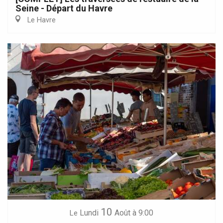
Seine - Départ du Havre
Le Havre
10
Lundi
Août
à 9:00
Le