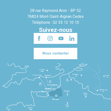
28 rue Raymond Aron - BP 52
76824 Mont-Saint-Aignan Cedex
Téléphone : 02 35 12 10 10
Suivez-nous
Nous contacter
Londres
3h30
Bruxelles
Portsmouth
Newhaven
Bonn
3h
5h
Lille
2h30
Le Tréport
Dieppe
Luxembourg
Beauvais
4h
Le Havre
1h
Reims
2h45
Rouen
Paris
1h30
Rennes
2h30