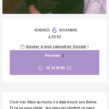
Ouverture et coordonnées
6
VENDREDI
NOVEMBRE
à 20:30
Ajouter à mon calendrier Google
Réserver
02 32 89 80
▒▒
Description
C’est vrai. Mais au moins il a déjà trouvé son thème. 
Et ça va vous parler : les gens qui rendent ce pays 