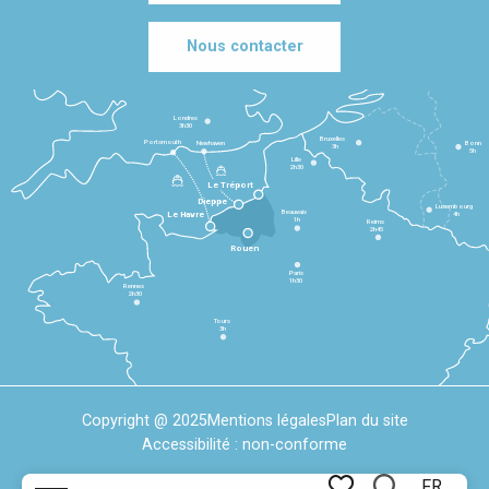
Nous contacter
Londres
3h30
Bruxelles
Portsmouth
Newhaven
Bonn
3h
5h
Lille
2h30
Le Tréport
Dieppe
Luxembourg
Beauvais
4h
Le Havre
1h
Reims
2h45
Rouen
Paris
1h30
Rennes
2h30
Tours
3h
Copyright @ 2025
Mentions légales
Plan du site
Accessibilité : non-conforme
FR