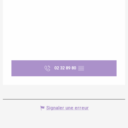
02 32 89 80
▒▒
Signaler une erreur