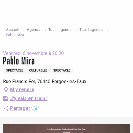
Aller
au
contenu
principal
Accueil
Agenda
Tout l’agenda
Tout l’agenda
Pablo Mira
Vendredi 6 novembre à 20:30
Pablo Mira
SPECTACLE
CULTURELLE
SPECTACLE
Rue Francis Fer, 76440 Forges-les-Eaux
M'y rendre
J'y vais en train !
Ajouter aux favoris
Partager