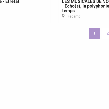
 - Etretat
LES MUSICALES DE N
- Echo(s), la polyphonie
temps
Fécamp
1
2
enda cette semaine