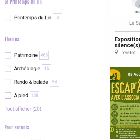
Le Printemps du lin
Printemps du Lin
3
S
Le
Expositio
Thèmes
silence(s)
Yvetot
Patrimoine
466
Archéologie
15
Rando & balade
54
A pied
138
Tout afficher (20)
Pour enfants