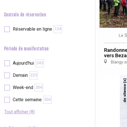
e
Neufchâtel-en-Bray
Doudeville
Centrale de réservation
Val-de-Scie
etot
Réservable en ligne
124
Forges-les-
S
Le
Clères
Buchy
Période de manifestation
Randonnez
en-Seine
vers Beza
Duclair
Blangy-s
Aujourd'hui
243
Rouen
Demain
223
Week-end
304
Cette semaine
304
Paris 1h30
Tout afficher (8)