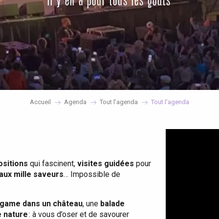
il y en a pour tous les goûts
Accueil
Agenda
Tout l’agenda
Tout l’agenda
ositions
qui fascinent,
visites guidées
pour
 aux mille saveurs
… Impossible de
game dans un château
, une
balade
e nature
: à vous d’oser et de savourer