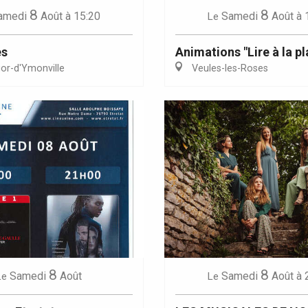
8
8
amedi
Août
à 15:20
Samedi
Août
à 
Le
es
Animations "Lire à la p
or-d'Ymonville
Veules-les-Roses
8
8
Samedi
Août
Samedi
Août
à 
Le
Le