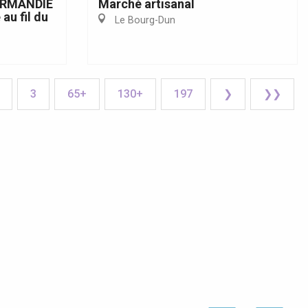
ORMANDIE
Marché artisanal
 au fil du
Le Bourg-Dun
3
65+
130+
197
❯
❯❯