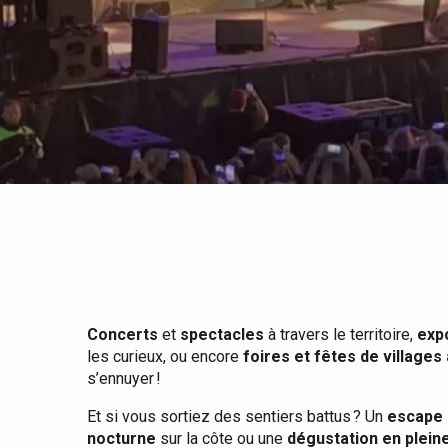
Tout l'agenda
Lieux branchés
Séjours en bord de
mer
Eté
Meilleurs brunch
Séjours en train
Quand il pleut
Restaurants avec vue
Séjours à vélo
Avec les enfants
Entre amis
Concerts
et
spectacles
à travers le territoire,
exp
les curieux, ou encore
foires et fêtes de villages
s’ennuyer !
Et si vous sortiez des sentiers battus ? Un
escape 
nocturne
sur la côte ou une
dégustation en plein