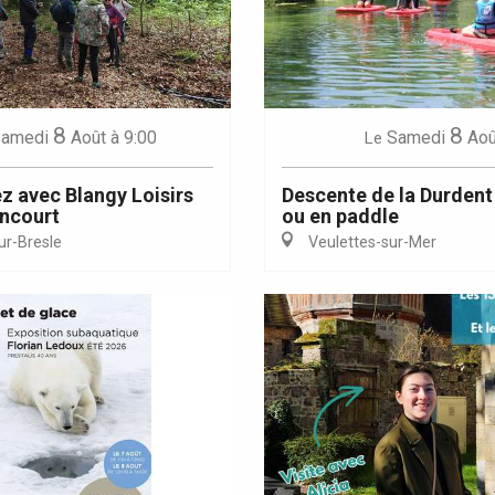
8
8
Eaux
amedi
Août
à 9:00
Samedi
Aoû
Le
 avec Blangy Loisirs
Descente de la Durdent
ncourt
ou en paddle
ur-Bresle
Veulettes-sur-Mer