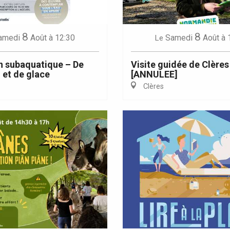
8
8
amedi
Août
à 12:30
Samedi
Août
à 
Le
n subaquatique – De
Visite guidée de Clères
 et de glace
[ANNULEE]
Clères