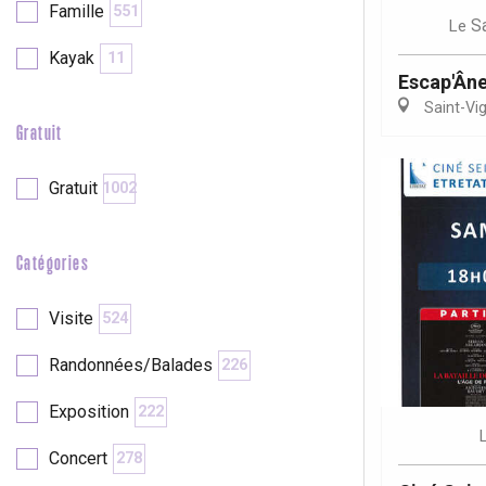
Famille
551
S
Le
Kayak
11
re
éjour
Escap'Ân
Saint-Vig
Gratuit
Gratuit
1002
Catégories
Visite
524
Randonnées/Balades
226
Exposition
222
Concert
278