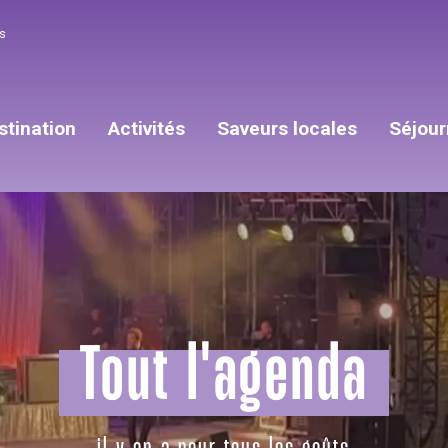
s
stination
Activités
Saveurs locales
Séjour
Tout l'agenda