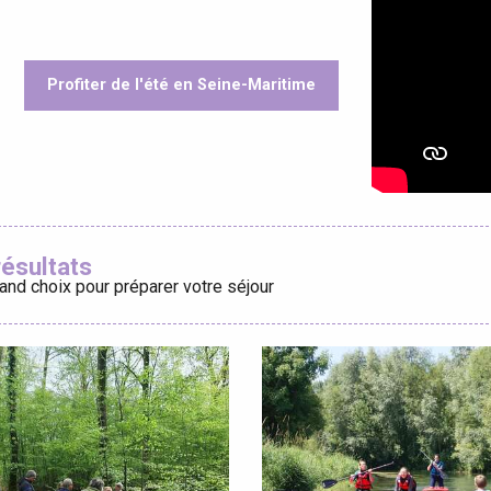
Profiter de l'été en Seine-Maritime
éport
oris
Lille 2h30
résultats
and choix pour préparer votre séjour
ur-Bresle