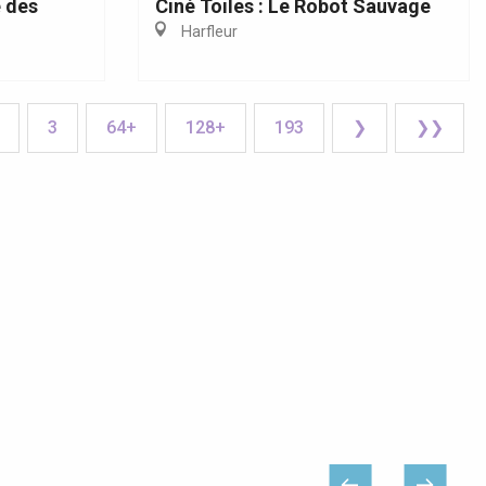
 des
Ciné Toiles : Le Robot Sauvage
Harfleur
3
64+
128+
193
❯
❯❯