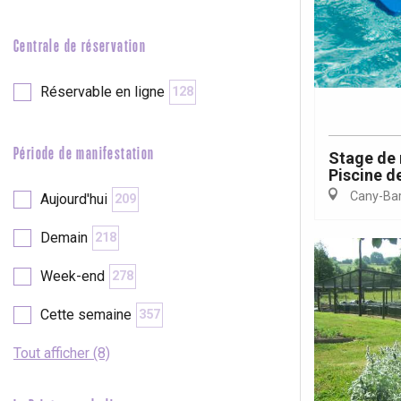
e
Neufchâtel-en-Bray
Doudeville
Centrale de réservation
Val-de-Scie
etot
Réservable en ligne
128
Forges-les-
Clères
Buchy
Période de manifestation
Stage de 
en-Seine
Piscine de
Duclair
Cany-Barv
Aujourd'hui
209
Rouen
Demain
218
Week-end
278
Cette semaine
357
Paris 1h30
Tout afficher (8)