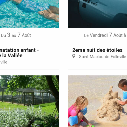
Eaux
3
7
7
Août
Vendredi
Août
à
Du
au
Le
natation enfant -
2eme nuit des étoiles
 la Vallée
Saint-Maclou-de-Folleville
ille