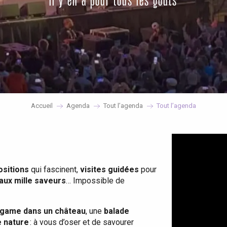
il y en a pour tous les goûts
Accueil
Agenda
Tout l’agenda
Tout l’agenda
ositions
qui fascinent,
visites guidées
pour
 aux mille saveurs
… Impossible de
game dans un château
, une
balade
e nature
: à vous d’oser et de savourer