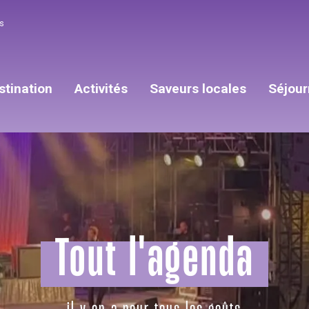
s
stination
Activités
Saveurs locales
Séjour
Tout l'agenda