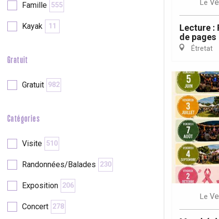
Ve
Le
Famille
555
re
éjour
Kayak
11
Lecture :
de pages
Étretat
Gratuit
Gratuit
982
Catégories
Visite
510
Randonnées/Balades
230
Exposition
206
Ve
Le
Concert
278