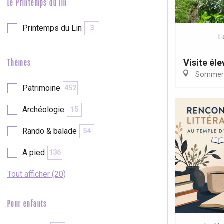
Le Printemps du lin
Printemps du Lin
3
L
Visite él
Thèmes
Sommer
Patrimoine
452
Archéologie
15
Rando & balade
54
A pied
136
Tout afficher (20)
Pour enfants