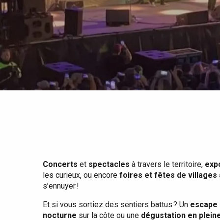
Tout l'agenda
Lieux branchés
Séjours en bord de
mer
Eté
Meilleurs brunch
Séjours en train
Quand il pleut
Restaurants avec vue
Séjours à vélo
Avec les enfants
Entre amis
Concerts
et
spectacles
à travers le territoire,
exp
les curieux, ou encore
foires et fêtes de villages
s’ennuyer !
Et si vous sortiez des sentiers battus ? Un
escape 
nocturne
sur la côte ou une
dégustation en plein