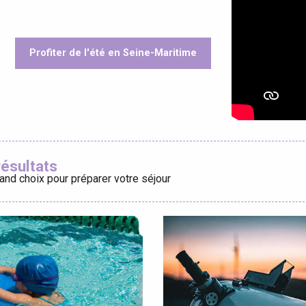
Profiter de l'été en Seine-Maritime
éport
oris
Lille 2h30
résultats
and choix pour préparer votre séjour
ur-Bresle