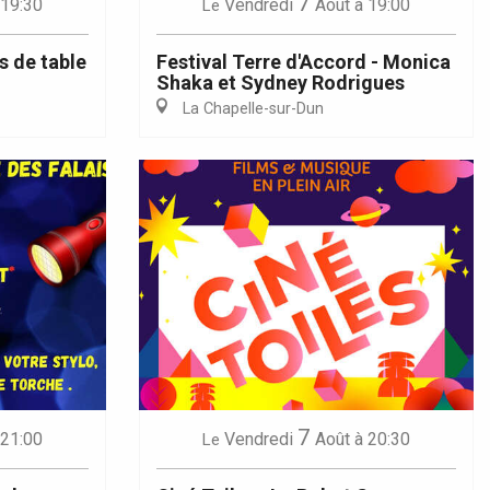
7
 19:30
Vendredi
Août
à 19:00
Le
s de table
Festival Terre d'Accord - Monica
Shaka et Sydney Rodrigues
La Chapelle-sur-Dun
7
 21:00
Vendredi
Août
à 20:30
Le