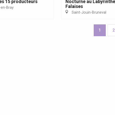
es 15 producteurs
Nocturne au Labyrinthe
Falaises
en-Bray
Saint-Jouin-Bruneval
1
2
ites guidées