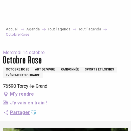
Aller
au
contenu
principal
Accueil
Agenda
Tout l’agenda
Tout l’agenda
Octobre Rose
Mercredi 14 octobre
Octobre Rose
OCTOBRE ROSE
ART DE VIVRE
RANDONNÉE
SPORTS ET LOISIRS
EVÈNEMENT SOLIDAIRE
76590 Torcy-le-Grand
M'y rendre
J'y vais en train !
Ajouter aux favoris
Partager