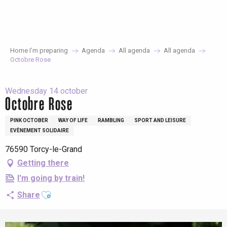
Aller
au
contenu
principal
Home I’m preparing
Agenda
All agenda
All agenda
Octobre Rose
Wednesday 14 october
Octobre Rose
PINK OCTOBER
WAY OF LIFE
RAMBLING
SPORT AND LEISURE
EVÈNEMENT SOLIDAIRE
76590 Torcy-le-Grand
Getting there
I'm going by train!
Ajouter aux favoris
Share