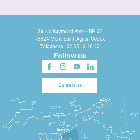
28 rue Raymond Aron - BP 52
78824 Mont-Saint-Agnan Cedex
Telephone : 02 35 12 10 10
Follow us
Contact us
Londres
3h30
Bruxelles
Portsmouth
Newhaven
Bonn
3h
5h
Lille
2h30
Le Tréport
Dieppe
Luxembourg
Beauvais
4h
Le Havre
1h
Reims
2h45