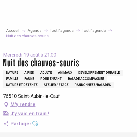
Aller
au
contenu
principal
Accueil
Agenda
Tout l’agenda
Tout l’agenda
Nuit des chauves-souris
Mercredi 19 août à 21:00
Nuit des chauves-souris
NATURE
A PIED
ADULTE
ANIMAUX
DÉVELOPPEMENT DURABLE
FAMILLE
FAUNE
POUR ENFANT
BALADE ACCOMPAGNÉE
NATURE ET DÉTENTE
ATELIER / STAGE
RANDONNÉES/BALADES
76510 Saint-Aubin-le-Cauf
M'y rendre
J'y vais en train !
Ajouter aux favoris
Partager