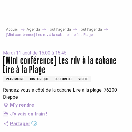
Aller
au
contenu
principal
Accueil
Agenda
Tout l’agenda
Tout l’agenda
[Mini conférence] Les rdv à la cabane Lire à la Plage
Mardi 11 août de 15:00 à 15:45
[Mini conférence] Les rdv à la cabane
Lire à la Plage
PATRIMOINE
HISTORIQUE
CULTURELLE
VISITE
Rendez-vous à côté de la cabane Lire à la plage, 76200
Dieppe
M'y rendre
J'y vais en train !
Ajouter aux favoris
Partager