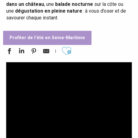
dans un château
, une
balade nocturne
sur la côte ou
une
dégustation en pleine nature
: à vous d’oser et de
savourer chaque instant.
Profiter de l'été en Seine-Maritime
Ajouter aux favoris