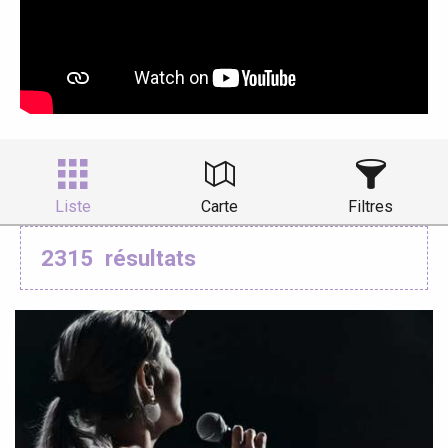
Liste
Carte
Filtres
2315
résultats