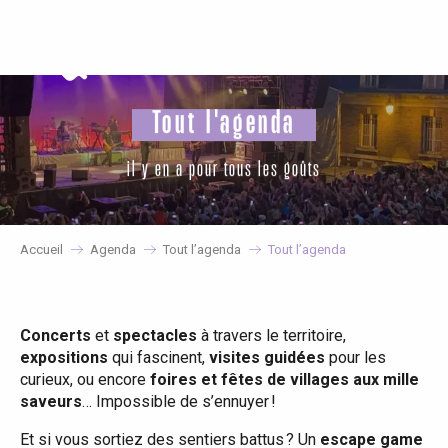
Aller
au
contenu
principal
Tout l'agenda
il y en a pour tous les goûts
Accueil
Agenda
Tout l’agenda
Tout l’agenda
Concerts
et
spectacles
à travers le territoire,
expositions
qui fascinent,
visites guidées
pour les
curieux, ou encore
foires et fêtes de villages aux mille
saveurs
… Impossible de s’ennuyer !
Et si vous sortiez des sentiers battus ? Un
escape game