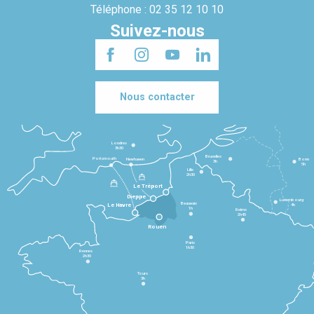
Téléphone : 02 35 12 10 10
Suivez-nous
Nous contacter
Londres
3h30
Bruxelles
Portsmouth
Newhaven
Bonn
3h
5h
Lille
2h30
Le Tréport
Dieppe
Luxembourg
Beauvais
4h
Le Havre
1h
Reims
2h45
Rouen
Paris
1h30
Rennes
2h30
Tours
3h